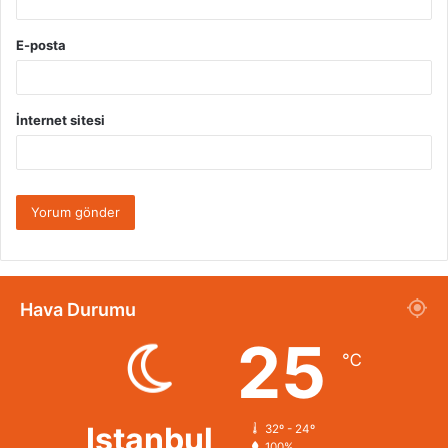
E-posta
İnternet sitesi
Hava Durumu
25
℃
Istanbul
32º - 24º
100%