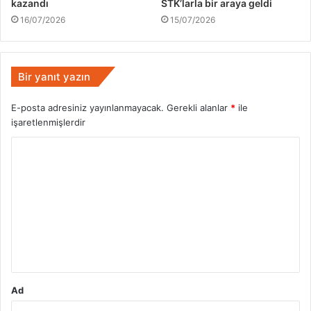
kazandı
STK’larla bir araya geldi
16/07/2026
15/07/2026
Bir yanıt yazın
E-posta adresiniz yayınlanmayacak.
Gerekli alanlar
*
ile
işaretlenmişlerdir
Y
o
r
u
m
*
Ad