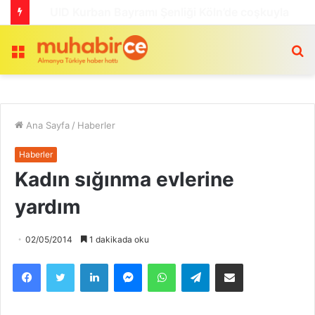
Bekir Sipahi’ye “Altın Onur Niṣanı
Menü
a
Ana Sayfa
/
Haberler
Haberler
Kadın sığınma evlerine
yardım
02/05/2014
1 dakikada oku
Facebook
Twitter
LinkedIn
Messenger
WhatsApp
Telegram
Email olarak paylaş