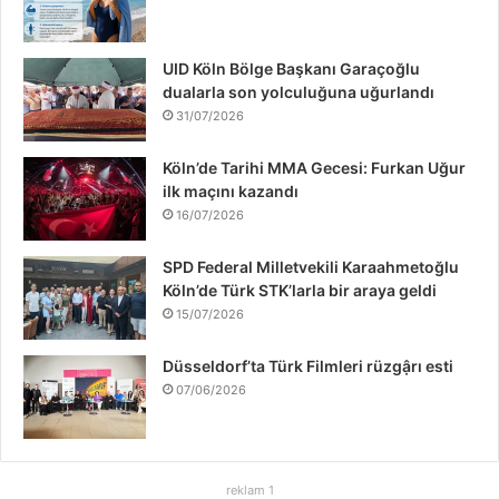
o
e
d
b
g
k
o
r
I
e
r
UID Köln Bölge Başkanı Garaçoğlu
dualarla son yolculuğuna uğurlandı
k
n
a
31/07/2026
m
Köln’de Tarihi MMA Gecesi: Furkan Uğur
ilk maçını kazandı
16/07/2026
SPD Federal Milletvekili Karaahmetoğlu
Köln’de Türk STK’larla bir araya geldi
15/07/2026
Düsseldorf’ta Türk Filmleri rüzgậrı esti
07/06/2026
reklam 1