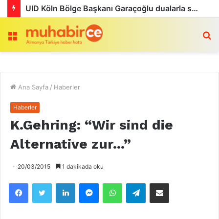
UID Köln Bölge Başkanı Garaçoğlu dualarla son yolculuğuna uğurlandı
Menü
a
Ana Sayfa
/
Haberler
Haberler
K.Gehring: “Wir sind die
Alternative zur…”
20/03/2015
1 dakikada oku
Facebook
Twitter
LinkedIn
Messenger
WhatsApp
Telegram
Email olarak paylaş