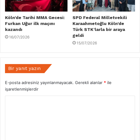
Köln’de Tarihi MMA Gecesi:
SPD Federal Milletvekili
Furkan Uğur ilk maçını
Karaahmetoğlu Köln’de
kazandı
Türk STK’larla bir araya
geldi
16/07/2026
15/07/2026
Bir yanıt yazın
E-posta adresiniz yayınlanmayacak.
Gerekli alanlar
*
ile
işaretlenmişlerdir
Y
o
r
u
m