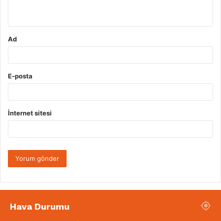
*
Ad
E-posta
İnternet sitesi
Hava Durumu