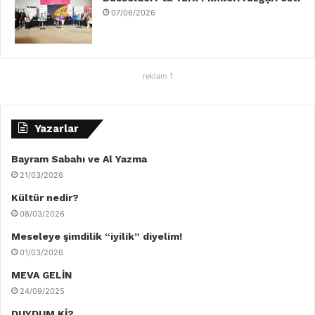
07/06/2026
reklam 1
Yazarlar
Bayram Sabahı ve Al Yazma
21/03/2026
Kültür nedir?
08/03/2026
Meseleye şimdilik “iyilik” diyelim!
01/03/2026
MEVA GELİN
24/09/2025
DUYDUM Kİ?