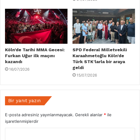
Köln’de Tarihi MMA Gecesi:
SPD Federal Milletvekili
Furkan Uğur ilk maçını
Karaahmetoğlu Köln’de
kazandı
Türk STK’larla bir araya
geldi
16/07/2026
15/07/2026
Bir yanıt yazın
E-posta adresiniz yayınlanmayacak.
Gerekli alanlar
*
ile
işaretlenmişlerdir
Y