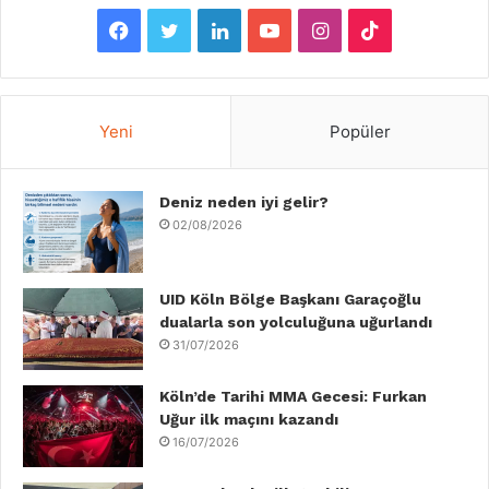
F
T
L
Y
I
T
a
w
i
o
n
i
c
i
n
u
s
k
Yeni
Popüler
e
t
k
T
t
T
b
Deniz neden iyi gelir?
t
e
u
a
o
02/08/2026
o
e
d
b
g
k
o
r
I
e
r
UID Köln Bölge Başkanı Garaçoğlu
dualarla son yolculuğuna uğurlandı
k
n
a
31/07/2026
m
Köln’de Tarihi MMA Gecesi: Furkan
Uğur ilk maçını kazandı
16/07/2026