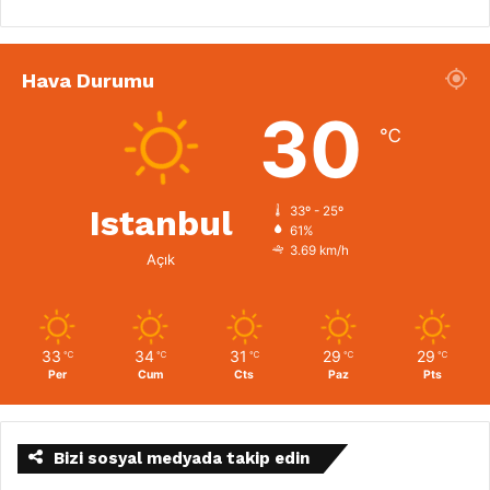
Hava Durumu
30
℃
Istanbul
33º - 25º
61%
3.69 km/h
Açık
33
34
31
29
29
℃
℃
℃
℃
℃
Per
Cum
Cts
Paz
Pts
Bizi sosyal medyada takip edin