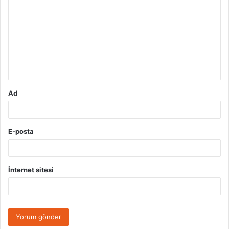
o
r
u
m
*
Ad
E-posta
İnternet sitesi