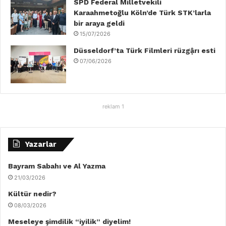
SPD Federal Milletvekili
Karaahmetoğlu Köln’de Türk STK’larla
bir araya geldi
15/07/2026
Düsseldorf’ta Türk Filmleri rüzgậrı esti
07/06/2026
reklam 1
Yazarlar
Bayram Sabahı ve Al Yazma
21/03/2026
Kültür nedir?
08/03/2026
Meseleye şimdilik “iyilik” diyelim!