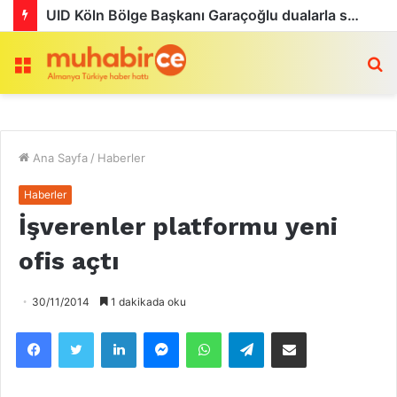
UID Köln Bölge Başkanı Garaçoğlu dualarla son yolculuğuna uğurlandı
Menü
a
Ana Sayfa
/
Haberler
Haberler
İşverenler platformu yeni
ofis açtı
30/11/2014
1 dakikada oku
Facebook
Twitter
LinkedIn
Messenger
WhatsApp
Telegram
Email olarak paylaş