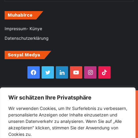
Muhabirce
Impressum- Künye
Datenschutzerklärung
Sosyal Medya
Facebook
Twitter
LinkedIn
YouTube
Instagram
TikTok
Wir schätzen Ihre Privatsphäre
© Copyright 2026, All Rights Reserved Muhabirce
Wir verwenden Cookies, um Ihr Surferlebnis zu verbessern,
Ana Sayfa
Haberler
Ekonomi
Gurbette Bir Ömür
personalisierte Anzeigen oder Inhalte einzusetzen und
unseren Datenverkehr zu analysieren. Wenn Sie auf „Alle
Kültür&Sanat
Spor
Turizm
akzeptieren" klicken, stimmen Sie der Anwendung von
Cookies zu.
Facebook
Twitter
LinkedIn
YouTube
Instagram
TikTok