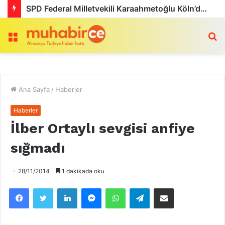
SPD Federal Milletvekili Karaahmetoğlu Köln’de Türk STK’larla bir araya geldi
Menü
a
Ana Sayfa
/
Haberler
Haberler
İlber Ortaylı sevgisi anfiye
sığmadı
28/11/2014
1 dakikada oku
Facebook
Twitter
LinkedIn
Messenger
WhatsApp
Telegram
Email olarak paylaş