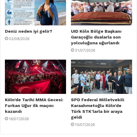
Deniz neden iyi gelir?
UID Köln Bölge Başkanı
Garaçoğlu dualarla son
02/08/2026
yolculuğuna uğurlandı
31/07/2026
Köln’de Tarihi MMA Gecesi:
SPD Federal Milletvekili
Furkan Uğur ilk maçını
Karaahmetoğlu Köln’de
kazandı
Türk STK’larla bir araya
geldi
16/07/2026
15/07/2026