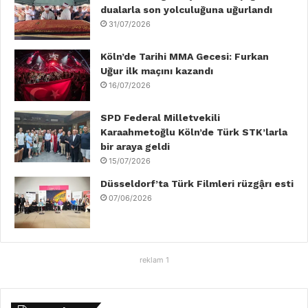
dualarla son yolculuğuna uğurlandı
k
n
a
31/07/2026
m
Köln’de Tarihi MMA Gecesi: Furkan
Uğur ilk maçını kazandı
16/07/2026
SPD Federal Milletvekili
Karaahmetoğlu Köln’de Türk STK’larla
bir araya geldi
15/07/2026
Düsseldorf’ta Türk Filmleri rüzgậrı esti
07/06/2026
reklam 1