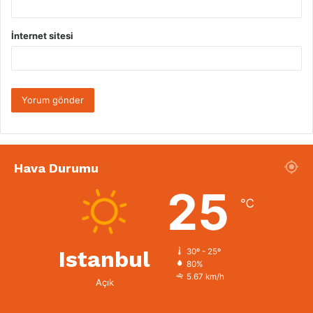
İnternet sitesi
Hava Durumu
25
℃
Istanbul
30º - 25º
80%
5.67 km/h
Açık