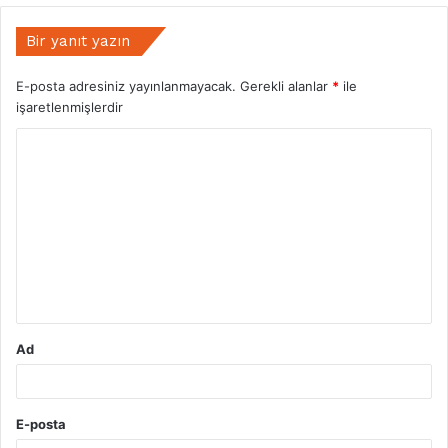
Bir yanıt yazın
E-posta adresiniz yayınlanmayacak.
Gerekli alanlar
*
ile
işaretlenmişlerdir
Y
o
r
u
m
*
Ad
E-posta