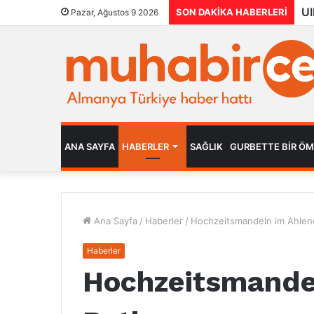
SON DAKIKA HABERLERI
Pazar, Ağustos 9 2026
ANA SAYFA
HABERLER
SAĞLIK
GURBETTE BIR Ö
Ana Sayfa
/
Haberler
/
Hochzeitsmandeln im Ahlen
Haberler
Hochzeitsmande