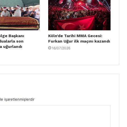
ölge Başkanı
Köln’de Tarihi MMA Gecesi:
dualarla son
Furkan Uğur ilk maçını kazandı
a uğurlandı
16/07/2026
le işaretlenmişlerdir