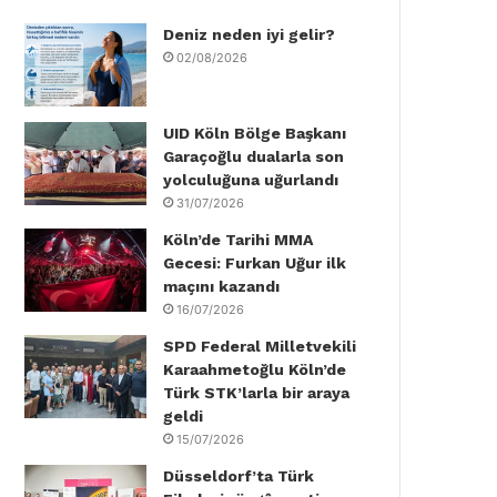
Deniz neden iyi gelir?
o
e
d
b
g
k
02/08/2026
o
r
I
e
r
k
n
a
UID Köln Bölge Başkanı
Garaçoğlu dualarla son
m
yolculuğuna uğurlandı
31/07/2026
Köln’de Tarihi MMA
Gecesi: Furkan Uğur ilk
maçını kazandı
16/07/2026
SPD Federal Milletvekili
Karaahmetoğlu Köln’de
Türk STK’larla bir araya
geldi
15/07/2026
Düsseldorf’ta Türk