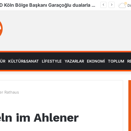
UID Köln Bölge Başkanı Garaçoğlu dualarla son yolculuğuna uğurlandı
Dü
MÜR
KÜLTÜR&SANAT
LIFESTYLE
YAZARLAR
EKONOMI
TOPLUM
R
er Rathaus
ln im Ahlener