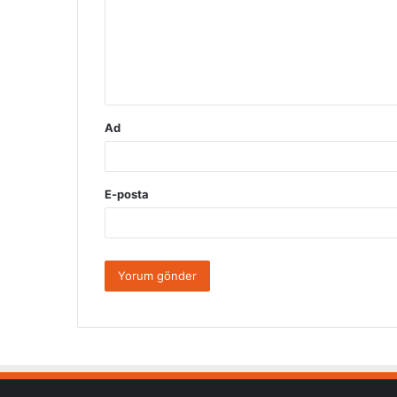
u
m
*
Ad
E-posta