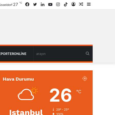
℃
27
Facebook
Twitter
LinkedIn
YouTube
Instagram
TikTok
Giriş
Rastgele
Kenar
sseldorf
Haber
Bölmesi
arayın
EPORTERONLINE
Hava Durumu
26
℃
Istanbul
29º - 25º
100%