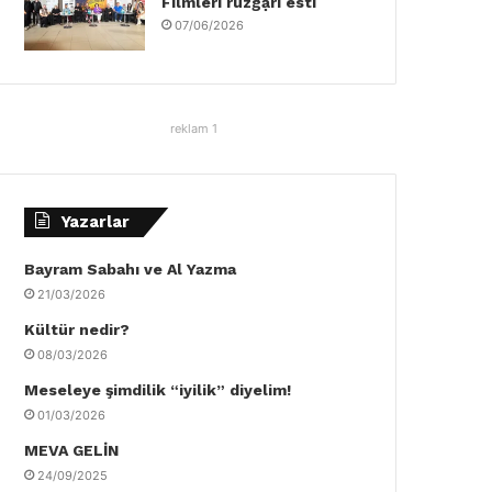
Filmleri rüzgậrı esti
07/06/2026
reklam 1
Yazarlar
Bayram Sabahı ve Al Yazma
21/03/2026
Kültür nedir?
08/03/2026
Meseleye şimdilik “iyilik” diyelim!
01/03/2026
MEVA GELİN
24/09/2025