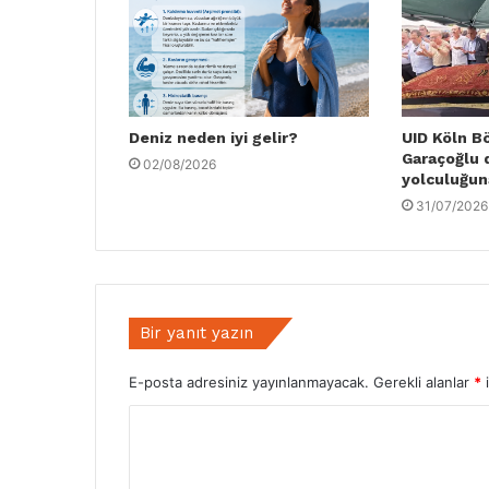
Deniz neden iyi gelir?
UID Köln B
Garaçoğlu 
02/08/2026
yolculuğun
31/07/2026
Bir yanıt yazın
E-posta adresiniz yayınlanmayacak.
Gerekli alanlar
*
i
Y
o
r