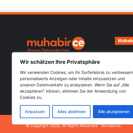
Muhab
Impressu
Almanya Türkiye güncel haberlerini
Wir schätzen Ihre Privatsphäre
Datensch
öğrenebileceğiniz hızlı güvenilir haber
sitesi Muhabirce.com
Wir verwenden Cookies, um Ihr Surferlebnis zu verbessern
personalisierte Anzeigen oder Inhalte einzusetzen und
unseren Datenverkehr zu analysieren. Wenn Sie auf „Alle
Kategoriler
akzeptieren" klicken, stimmen Sie der Anwendung von
Cookies zu.
Kategoriler
Anpassen
Alles ablehnen
Alle akzeptieren
© Copyright 2026, All Rights Reserved Muhabirce