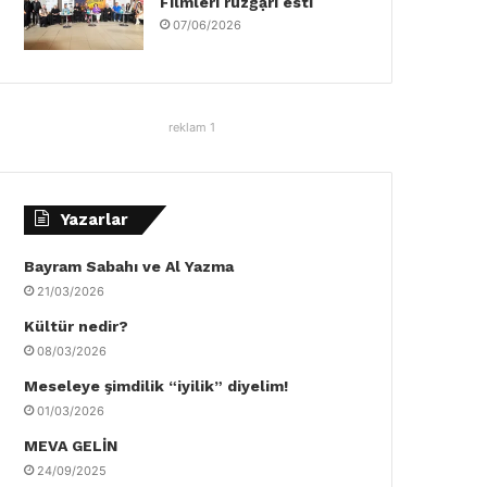
Filmleri rüzgậrı esti
07/06/2026
reklam 1
Yazarlar
Bayram Sabahı ve Al Yazma
21/03/2026
Kültür nedir?
08/03/2026
Meseleye şimdilik “iyilik” diyelim!
01/03/2026
MEVA GELİN
24/09/2025