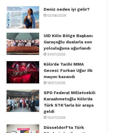
Deniz neden iyi gelir?
o
e
d
b
g
k
02/08/2026
o
r
I
e
r
k
n
a
UID Köln Bölge Başkanı
Garaçoğlu dualarla son
m
yolculuğuna uğurlandı
31/07/2026
Köln’de Tarihi MMA
Gecesi: Furkan Uğur ilk
maçını kazandı
16/07/2026
SPD Federal Milletvekili
Karaahmetoğlu Köln’de
Türk STK’larla bir araya
geldi
15/07/2026
Düsseldorf’ta Türk