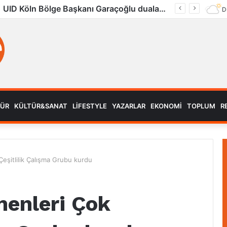
UID Köln Bölge Başkanı Garaçoğlu dualarla son yolculuğuna uğurlandı
D
MÜR
KÜLTÜR&SANAT
LIFESTYLE
YAZARLAR
EKONOMI
TOPLUM
R
şitlilik Çalışma Grubu kurdu
enleri Çok