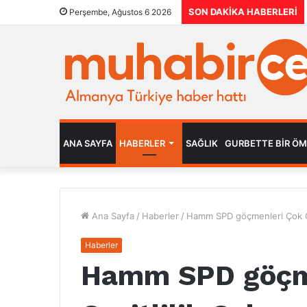
SON DAKIKA HABERLERI
Perşembe, Ağustos 6 2026
ANA SAYFA
HABERLER
SAĞLIK
GURBETTE BIR Ö
Ana Sayfa
/
Haberler
/
Hamm SPD göçmenleri Çok Çe
Haberler
Hamm SPD göçm