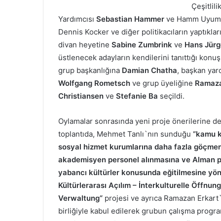
Çeşitlil
Yardımcısı
Sebastian Hammer
ve Hamm Uyum 
Dennis Kocker ve diğer politikacıların yaptıkla
divan heyetine
Sabine Zumbrink
ve
Hans Jürg
üstlenecek adayların kendilerini tanıttığı ko
grup başkanlığına
Damian Chatha
, başkan yar
Wolfgang Rometsch
ve grup üyeliğine
Ramaza
Christiansen
ve
Stefanie Ba
seçildi.
Oylamalar sonrasında yeni proje önerilerine de 
toplantıda, Mehmet Tanlı`nın sunduğu
“kamu k
sosyal hizmet kurumlarına daha fazla göçmen
akademisyen personel alınmasına ve Alman p
yabancı kültürler konusunda eğitilmesine yön
Kültürlerarası Açılım – İnterkulturelle Öffnung
Verwaltung“
projesi ve ayrıca Ramazan Erkar
birliğiyle kabul edilerek grubun çalışma prog