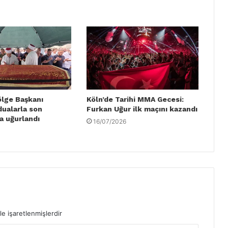
ölge Başkanı
Köln’de Tarihi MMA Gecesi:
dualarla son
Furkan Uğur ilk maçını kazandı
a uğurlandı
16/07/2026
le işaretlenmişlerdir