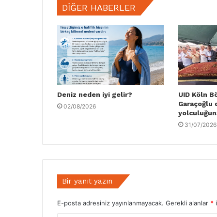
DIĞER HABERLER
Deniz neden iyi gelir?
UID Köln B
Garaçoğlu 
02/08/2026
yolculuğun
31/07/2026
Bir yanıt yazın
E-posta adresiniz yayınlanmayacak.
Gerekli alanlar
*
i