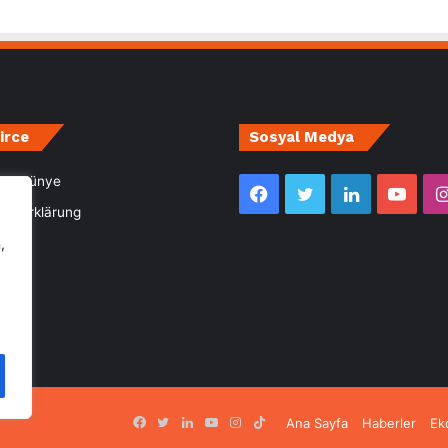
irce
Sosyal Medya
m- Künye
Facebook
Twitter
LinkedIn
YouT
utzerklärung
,
Facebook
Twitter
LinkedIn
YouTube
Instagram
TikTok
Ana Sayfa
Haberler
Ek