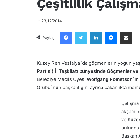
Çeşitlilik Çalış
23/12/2014
Facebook
Twitter
LinkedIn
Messenger
Email olarak paylaş
Paylaş
Kuzey Ren Vesfalya`da göçmenlerin yoğun ya
Partisi) İl Teşkilatı bünyesinde Göçmenler ve
Belediye Meclis Üyesi
Wolfgang Rometsch
`in
Grubu`nun başkanlığını ayrıca bakanlıkta memu
Çalışma 
akşamınd
ve Kuzey
bulunduğ
Başkan A