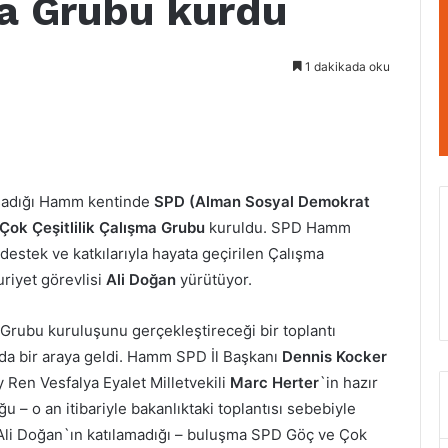
ma Grubu kurdu
1 dakikada oku
şadığı Hamm kentinde
SPD (Alman Sosyal Demokrat
 Çok Çeşitlilik Çalışma Grubu
kuruldu. SPD Hamm
 destek ve katkılarıyla hayata geçirilen Çalışma
riyet görevlisi
Ali Doğan
yürütüyor.
Grubu kuruluşunu gerçekleştireceği bir toplantı
a bir araya geldi. Hamm SPD İl Başkanı
Dennis Kocker
 Ren Vesfalya Eyalet Milletvekili
Marc Herter
`in hazır
u – o an itibariyle bakanlıktaki toplantısı sebebiyle
li Doğan`ın katılamadığı – buluşma SPD Göç ve Çok