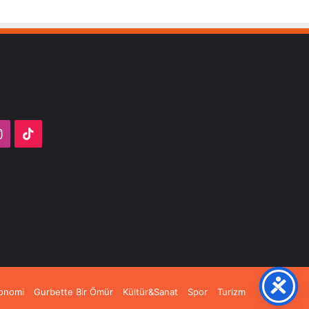
ube
Instagram
TikTok
onomi
Gurbette Bir Ömür
Kültür&Sanat
Spor
Turizm