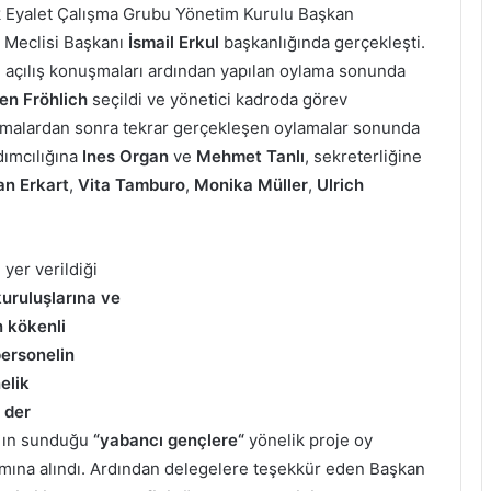
ik Eyalet Çalışma Grubu Yönetim Kurulu Başkan
Meclisi Başkanı
İsmail Erkul
başkanlığında gerçekleşti.
rı açılış konuşmaları ardından yapılan oylama sonunda
en Fröhlich
seçildi ve yönetici kadroda görev
nuşmalardan sonra tekrar gerçekleşen oylamalar sonunda
dımcılığına
Ines Organ
ve
Mehmet Tanlı
, sekreterliğine
n Erkart
,
Vita Tamburo
,
Monika Müller
,
Ulrich
yer verildiği
uruluşlarına ve
 kökenli
ersonelin
elik
 der
t`ın sunduğu
“yabancı gençlere“
yönelik proje oy
ramına alındı. Ardından delegelere teşekkür eden Başkan