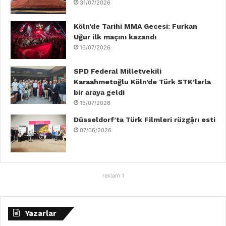
31/07/2026
m
Köln’de Tarihi MMA Gecesi: Furkan
Uğur ilk maçını kazandı
16/07/2026
SPD Federal Milletvekili
Karaahmetoğlu Köln’de Türk STK’larla
bir araya geldi
15/07/2026
Düsseldorf’ta Türk Filmleri rüzgậrı esti
07/06/2026
reklam 1
Yazarlar