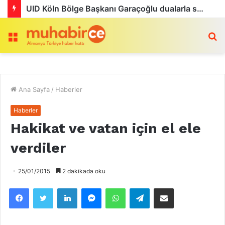
UID Köln Bölge Başkanı Garaçoğlu dualarla son yolculuğuna uğurlandı
Menü
a
Ana Sayfa
/
Haberler
Haberler
Hakikat ve vatan için el ele
verdiler
25/01/2015
2 dakikada oku
Facebook
Twitter
LinkedIn
Messenger
WhatsApp
Telegram
Email olarak paylaş