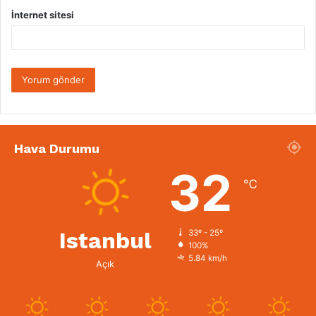
İnternet sitesi
Hava Durumu
32
℃
Istanbul
33º - 25º
100%
5.84 km/h
Açık