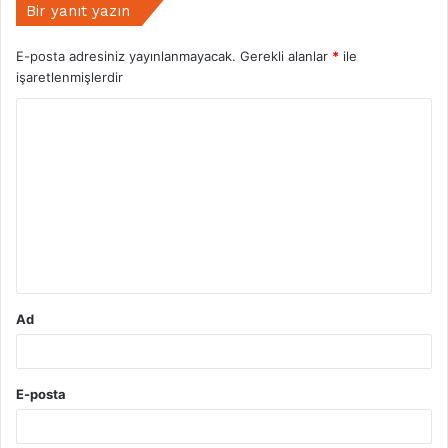
Bir yanıt yazın
E-posta adresiniz yayınlanmayacak.
Gerekli alanlar
*
ile
işaretlenmişlerdir
Y
o
r
u
m
*
Ad
E-posta