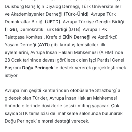
Duisburg Barış İçin Diyalog Derneği, Türk Üniversiteliler
ve Akademisyenler Derneği
(Türk-Ünid
), Avrupa Türk
Demokratlar Birliği
(UETD),
Avrupa Türkiye Gençlik Birliği
(TGB
), Demokratik Türk Birliği (DTB), Avrupa TPK
Talatpaşa Komitesi, Krefeld
EKİN Derneği
ve Atatürkçü
Yaşam Derneği (
AYD
) gibi kuruluş temsilcileri ilk
eylemlerini, Avrupa İnsan Hakları Mahkemesi (AİHM)`nde
28 Ocak tarihinde davası görülecek olan işçi Partisi Genel
Başkanı
Doğu Perinçek
`e destek vererek gerçekleştirmek
istiyor.
Avrupa`nın çeşitli kentlerinden otobüslerle Strazburg`a
gidecek olan Türkler, Avrupa İnsan Hakları Mahkemesi
önünde ellerinde dövizlerle sessiz miting yapacak. Çok
sayıda STK temsilcisi de, mahkeme salonunda bulunarak
Doğu Perinçek`e moral desteği verecek.