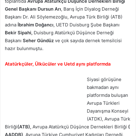
toplantıda
Avrupa Atatürkçü Düşünce Dernekleri Birliği
Genel Başkanı
Dursun Ar
ı
, Barış İçin Diyalog Derneği
Başkanı Dr. Ali Söylemezoğlu, Avrupa Türk Birliği (ATB)
adına
İ
brahim
Doğancı
, UETD Duisburg Şube Başkanı
Bekir Sipahi,
Duisburg Atatürkçü Düşünce Derneği
Başkanı
Seher Gündüz
ve çok sayıda dernek temsilcisi
hazır bulunmuştu.
Atatürkçüler, Ülkücüler ve Uetd aynı platformda
Siyasi görüşüne
bakmadan aynı
platformda buluşan
Avrupa Türkleri
Dayanışma Konseyi
(ATDK), Avrupa Türk
Birliği
(ATB),
Avrupa Atatürkçü Düşünce Dernekleri Birliği
(
AADDB),
Avrupa Türkiye Cumhuriyet Kadınları Derneği,