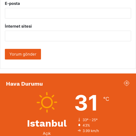
E-posta
İnternet sitesi
Hava Durumu
31
℃
Istanbul
33º - 25º
43%
3.99 km/h
Açık