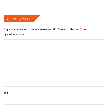
Bir yanıt yazın
E-posta adresiniz yayınlanmayacak.
Gerekli alanlar
*
ile
işaretlenmişlerdir
Y
o
r
u
m
*
Ad