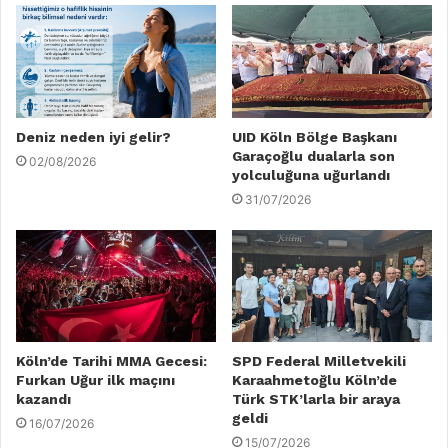
Deniz neden iyi gelir?
UID Köln Bölge Başkanı
Garaçoğlu dualarla son
02/08/2026
yolculuğuna uğurlandı
31/07/2026
Köln’de Tarihi MMA Gecesi:
SPD Federal Milletvekili
Furkan Uğur ilk maçını
Karaahmetoğlu Köln’de
kazandı
Türk STK’larla bir araya
geldi
16/07/2026
15/07/2026