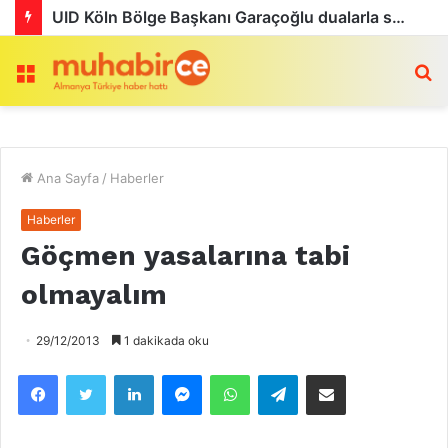
UID Köln Bölge Başkanı Garaçoğlu dualarla son yolculuğuna uğurlandı
Menü
a
Ana Sayfa
/
Haberler
Haberler
Göçmen yasalarına tabi
olmayalım
29/12/2013
1 dakikada oku
Facebook
Twitter
LinkedIn
Messenger
WhatsApp
Telegram
Email olarak paylaş