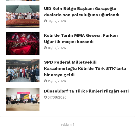
o
r
I
e
r
UID Köln Bölge Başkanı Garaçoğlu
dualarla son yolculuğuna uğurlandı
k
n
a
31/07/2026
m
Köln’de Tarihi MMA Gecesi: Furkan
Uğur ilk maçını kazandı
16/07/2026
SPD Federal Milletvekili
Karaahmetoğlu Köln’de Türk STK’larla
bir araya geldi
15/07/2026
Düsseldorf’ta Türk Filmleri rüzgậrı esti
07/06/2026
reklam 1