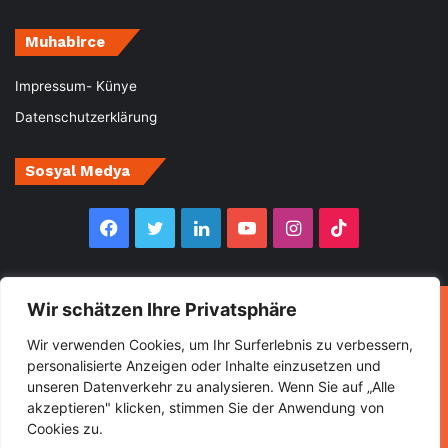
Muhabirce
Impressum- Künye
Datenschutzerklärung
Sosyal Medya
Facebook
Twitter
LinkedIn
YouTube
Instagram
TikTok
Wir schätzen Ihre Privatsphäre
© Copyright 2026, All Rights Reserved Muhabirce
Wir verwenden Cookies, um Ihr Surferlebnis zu verbessern,
Ana Sayfa
Haberler
Ekonomi
Gurbette Bir Ömür
personalisierte Anzeigen oder Inhalte einzusetzen und
unseren Datenverkehr zu analysieren. Wenn Sie auf „Alle
Kültür&Sanat
Spor
Turizm
akzeptieren" klicken, stimmen Sie der Anwendung von
Cookies zu.
Facebook
Twitter
LinkedIn
YouTube
Instagram
TikTok