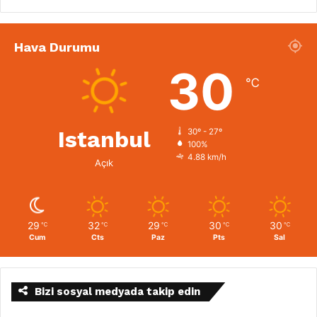
Hava Durumu
30
℃
Istanbul
30º - 27º
100%
4.88 km/h
Açık
29
32
29
30
30
℃
℃
℃
℃
℃
Cum
Cts
Paz
Pts
Sal
Bizi sosyal medyada takip edin