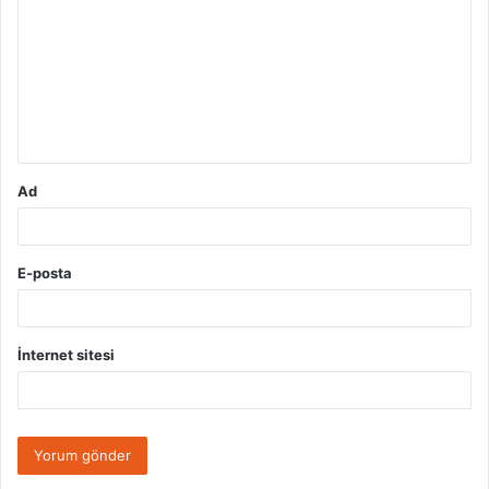
r
u
m
*
Ad
E-posta
İnternet sitesi