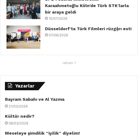
Karaahmetoğlu Köln’de Türk STK’larla
bir araya geldi
15/07/2026
Düsseldorf’ta Türk Filmleri rüzgậrı esti
07/06/2026
reklam 1
Yazarlar
Bayram Sabahı ve Al Yazma
21/03/2026
Kültür nedir?
08/03/2026
Meseleye şimdilik “iyilik” diyelim!