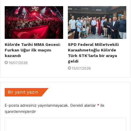
Köln’de Tarihi MMA Gecesi:
SPD Federal Milletvekili
Furkan Uğur ilk maçını
Karaahmetoğlu Köln’de
kazandı
Türk STK’larla bir araya
geldi
16/07/2026
15/07/2026
Bir yanıt yazın
E-posta adresiniz yayınlanmayacak.
Gerekli alanlar
*
ile
işaretlenmişlerdir
Y
o