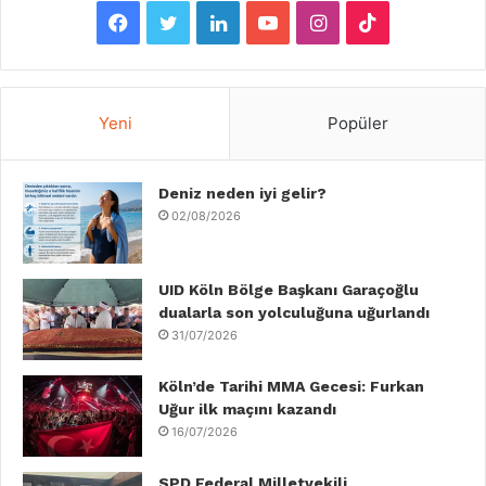
F
T
L
Y
I
T
a
w
i
o
n
i
c
i
n
u
s
k
Yeni
Popüler
e
t
k
T
t
T
b
Deniz neden iyi gelir?
t
e
u
a
o
02/08/2026
o
e
d
b
g
k
o
r
I
e
r
UID Köln Bölge Başkanı Garaçoğlu
dualarla son yolculuğuna uğurlandı
k
n
a
31/07/2026
m
Köln’de Tarihi MMA Gecesi: Furkan
Uğur ilk maçını kazandı
16/07/2026
SPD Federal Milletvekili