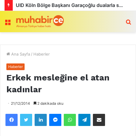
Köln’de Tarihi MMA Gecesi: Furkan Uğur ilk maçını kazandı
Menü
a
Ana Sayfa
/
Haberler
Haberler
Erkek mesleğine el atan
kadınlar
21/12/2014
2 dakikada oku
Facebook
Twitter
LinkedIn
Messenger
WhatsApp
Telegram
Email olarak paylaş