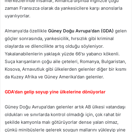
merkezlerinde insanlar, Almanca dışında İngilizce çoğu
zaman Fransızca olarak da yankesicilere karşı anonslarla
uyarılıyorlar.
Almanya'da özellikle
Güney Doğu Avrupa'dan (GDA)
gelen
göçler sonrasında, yankesicilik, hırsızlık gibi kriminal
olaylarda ve dilencilikte artış olduğu söyleniyor.
Yakalanabilenlerin yaklaşık yüzde 66'sı yabancı kökenli.
Suça karışanların çoğu aile çeteleri, Romanya, Bulgaristan,
Kosova, Arnavutluk gibi ülkelerden gelenler diğer bir kısmı
da Kuzey Afrika ve Güney Amerika'dan gelenler.
GDA'dan gelip soyup yine ülkelerine dönüyorlar
Güney Doğu Avrupa'dan gelenler artık AB ülkesi vatandaşı
oldukları ve sınırlarda kontrol olmadığı için, çok rahat bir
şekilde kamyonla malı götürüyorlar dense yalan olmaz,
çünkü minibüslerle gelerek soygun mallarını yükleyip yine