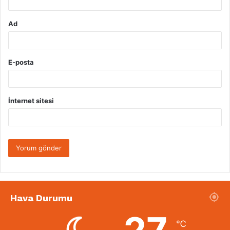
Ad
E-posta
İnternet sitesi
Hava Durumu
℃