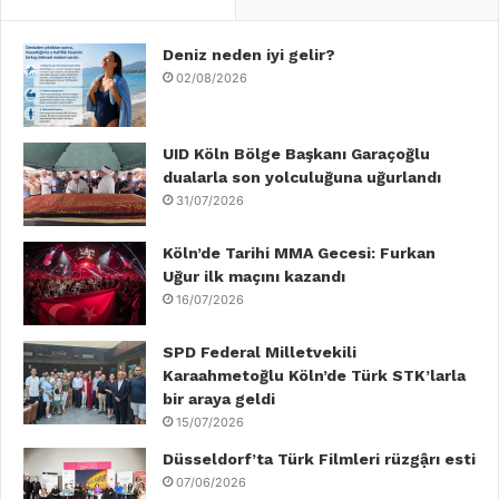
e
t
k
T
t
T
b
Deniz neden iyi gelir?
t
e
u
a
o
02/08/2026
o
e
d
b
g
k
o
r
I
e
r
UID Köln Bölge Başkanı Garaçoğlu
dualarla son yolculuğuna uğurlandı
k
n
a
31/07/2026
m
Köln’de Tarihi MMA Gecesi: Furkan
Uğur ilk maçını kazandı
16/07/2026
SPD Federal Milletvekili
Karaahmetoğlu Köln’de Türk STK’larla
bir araya geldi
15/07/2026
Düsseldorf’ta Türk Filmleri rüzgậrı esti
07/06/2026