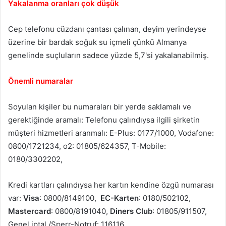
Yakalanma oranları çok düşük
Cep telefonu cüzdanı çantası çalınan, deyim yerindeyse
üzerine bir bardak soğuk su içmeli çünkü Almanya
genelinde suçluların sadece yüzde 5,7'si yakalanabilmiş.
Önemli numaralar
Soyulan kişiler bu numaraları bir yerde saklamalı ve
gerektiğinde aramalı: Telefonu çalındıysa ilgili şirketin
müşteri hizmetleri aranmalı: E-Plus: 0177/1000, Vodafone:
0800/1721234, o2: 01805/624357, T-Mobile:
0180/3302202,
Kredi kartları çalındıysa her kartın kendine özgü numarası
var:
Visa
: 0800/8149100,
EC-Karten
: 0180/502102,
Mastercard
: 0800/8191040,
Diners Club
: 01805/911507,
Genel iptal /Sperr-Notruf: 116116.