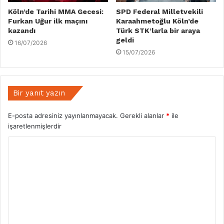
Köln’de Tarihi MMA Gecesi:
SPD Federal Milletvekili
Furkan Uğur ilk maçını
Karaahmetoğlu Köln’de
kazandı
Türk STK’larla bir araya
geldi
16/07/2026
15/07/2026
Bir yanıt yazın
E-posta adresiniz yayınlanmayacak.
Gerekli alanlar
*
ile
işaretlenmişlerdir
Y
o
r
u
m
*