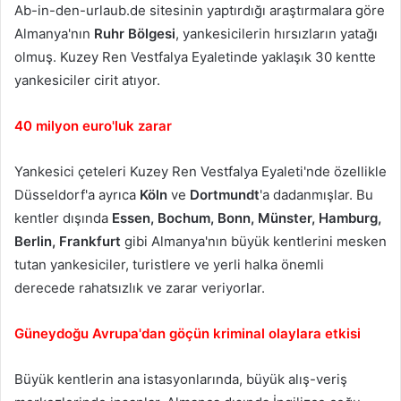
Ab-in-den-urlaub.de sitesinin yaptırdığı araştırmalara göre
Almanya'nın
Ruhr Bölgesi
, yankesicilerin hırsızların yatağı
olmuş. Kuzey Ren Vestfalya Eyaletinde yaklaşık 30
kentte
yankesici
ler cirit atıyor.
40 milyon euro'luk zarar
Yankesici çeteleri Kuzey Ren Vestfalya Eyaleti'nde özellikle
Düsseldorf'a ayrıca
Köln
ve
Dortmundt
'a dadanmışlar. Bu
kentler dışında
Essen, Bochum, Bonn, Münster, Hamburg,
Berlin, Frankfurt
gibi Almanya'nın büyük kentlerini mesken
tutan yankesiciler, turistlere ve yerli halka önemli
derecede rahatsızlık ve zarar veriyorlar.
Güneydoğu Avrupa'dan göçün kriminal olaylara etkisi
Büyük kentlerin ana istasyonlarında, büyük alış-veriş