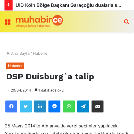
UID Köln Bölge Başkanı Garaçoğlu dualarla son yolculuğuna uğurlandı
Menü
a
Ana Sayfa
/
Haberler
Haberler
DSP Duisburg`a talip
20/04/2014
1 dakikada oku
Facebook
Twitter
LinkedIn
Messenger
WhatsApp
Telegram
Email olarak paylaş
25 Mayıs 2014'te Almanya'da yerel seçimler yapılacak.
Yerel yönetimde söz sahibi olmak isteyen Türkler de kendi