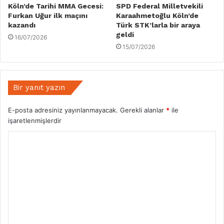
Köln’de Tarihi MMA Gecesi:
SPD Federal Milletvekili
Furkan Uğur ilk maçını
Karaahmetoğlu Köln’de
kazandı
Türk STK’larla bir araya
geldi
16/07/2026
15/07/2026
Bir yanıt yazın
E-posta adresiniz yayınlanmayacak.
Gerekli alanlar
*
ile
işaretlenmişlerdir
Y
o
r
u
m
*