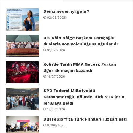
e
t
k
T
t
T
b
Deniz neden iyi gelir?
t
e
u
a
o
02/08/2026
o
e
d
b
g
k
o
r
I
e
r
UID Köln Bölge Başkanı Garaçoğlu
dualarla son yolculuğuna uğurlandı
k
n
a
31/07/2026
m
Köln’de Tarihi MMA Gecesi: Furkan
Uğur ilk maçını kazandı
16/07/2026
SPD Federal Milletvekili
Karaahmetoğlu Köln’de Türk STK’larla
bir araya geldi
15/07/2026
Düsseldorf’ta Türk Filmleri rüzgậrı esti
07/06/2026