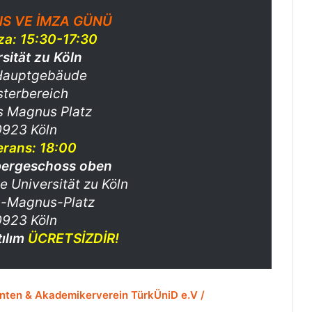
S VE İMZA GÜNÜ
za: 15:30-17:30
rsität zu Köln
Hauptgebäude
sterbereich
s Magnus Platz
923 Köln
erans: 18:00
bergeschoss oben
 Universität zu Köln
s-Magnus-Platz
923 Köln
tılım
ÜCRETSİZDİR!
denten & Akademikerverein TürkÜniD e.V /