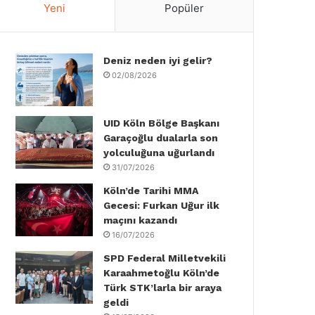
Yeni
Popüler
e
t
k
T
t
T
b
t
e
u
a
o
Deniz neden iyi gelir?
o
e
d
b
g
k
02/08/2026
o
r
I
e
r
k
n
a
UID Köln Bölge Başkanı
Garaçoğlu dualarla son
m
yolculuğuna uğurlandı
31/07/2026
Köln’de Tarihi MMA
Gecesi: Furkan Uğur ilk
maçını kazandı
16/07/2026
SPD Federal Milletvekili
Karaahmetoğlu Köln’de
Türk STK’larla bir araya
geldi