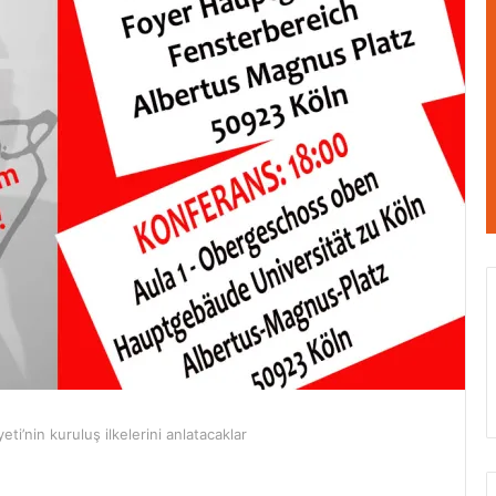
ti’nin kuruluş ilkelerini anlatacaklar