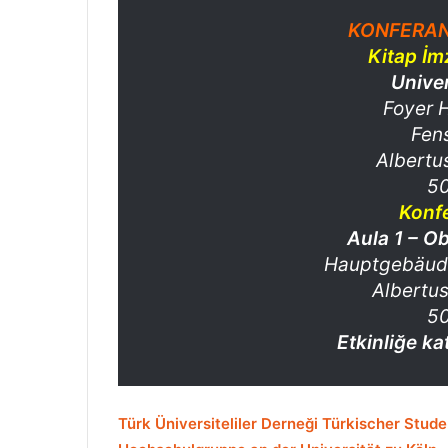
KONFERAN
Kitap İm
U
nive
Foyer 
Fen
Albertu
50
Konf
Aula 1 – O
Hauptgebäude
Albertu
50
Etkinliğe ka
Türk Üniversiteliler Derneği Türkischer Stu