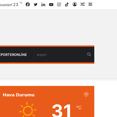
℃
23
Facebook
Twitter
LinkedIn
YouTube
Instagram
TikTok
Giriş
Rastgele
Kenar
sseldorf
Haber
Bölmesi
arayın
EPORTERONLINE
Hava Durumu
31
℃