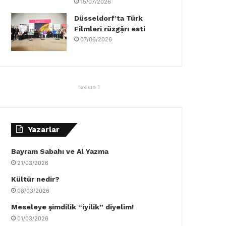
15/07/2026
Düsseldorf’ta Türk
Filmleri rüzgậrı esti
07/06/2026
reklam 1
Yazarlar
Bayram Sabahı ve Al Yazma
21/03/2026
Kültür nedir?
08/03/2026
Meseleye şimdilik “iyilik” diyelim!
01/03/2026