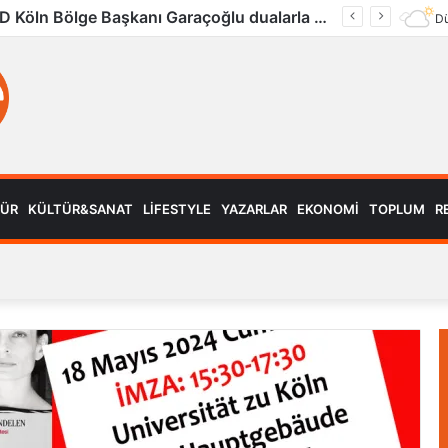
Köln’de Tarihi MMA Gecesi: Furkan Uğur ilk maçını kazandı
Dü
MÜR
KÜLTÜR&SANAT
LIFESTYLE
YAZARLAR
EKONOMI
TOPLUM
R