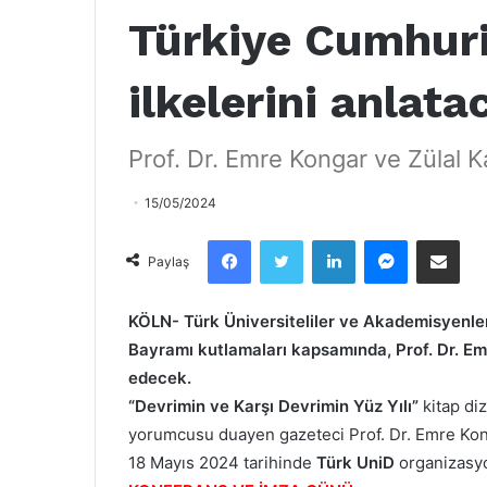
Türkiye Cumhuri
ilkelerini anlata
Prof. Dr. Emre Kongar ve Zülal Ka
15/05/2024
Facebook
Twitter
LinkedIn
Messenger
Email olarak paylaş
Paylaş
KÖLN- Türk Üniversiteliler ve Akademisyenle
Bayramı kutlamaları kapsamında, Prof. Dr. Em
edecek.
“Devrimin ve Karşı Devrimin Yüz Yılı”
kitap di
yorumcusu duayen gazeteci Prof. Dr. Emre Kon
18 Mayıs 2024 tarihinde
Türk UniD
organizasyo