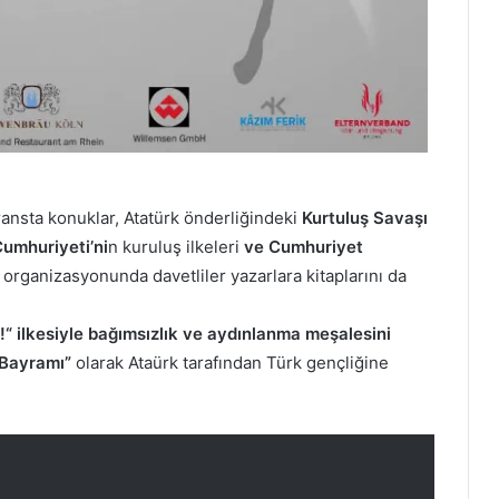
ransta konuklar, Atatürk önderliğindeki
Kurtuluş Savaşı
Cumhuriyeti’ni
n kuruluş ilkeleri
ve Cumhuriyet
 organizasyonunda davetliler yazarlara kitaplarını da
!
“
ilkesiyle bağımsızlık ve aydınlanma meşalesini
r Bayramı”
olarak Ataürk tarafından Türk gençliğine