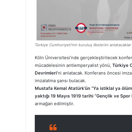
Türkiye Cumhuriyeti’nin kuruluş ilkelerini anlatacaklar
Köln Üniversitesi’nde gerçekleştirilecek konfe
mücadelesinin antiemperyalist yönü,
Türkiye 
Devrimleri’
ni anlatacak. Konferans öncesi imza
imzalatma şansı bulacak.
Mustafa Kemal Atatürk
’
ün
“
Ya istiklal ya ölüm
y
ak
tığı
19 Mayıs 1919 tarihi “Gençlik ve Spo
armağan edilmiştir.