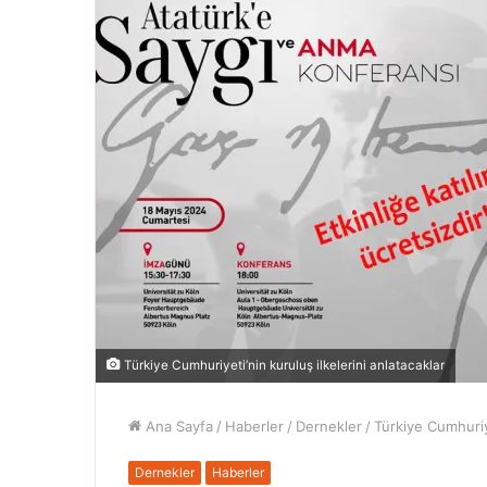
Türkiye Cumhuriyeti’nin kuruluş ilkelerini anlatacaklar
Ana Sayfa
/
Haberler
/
Dernekler
/
Türkiye Cumhuriye
Dernekler
Haberler