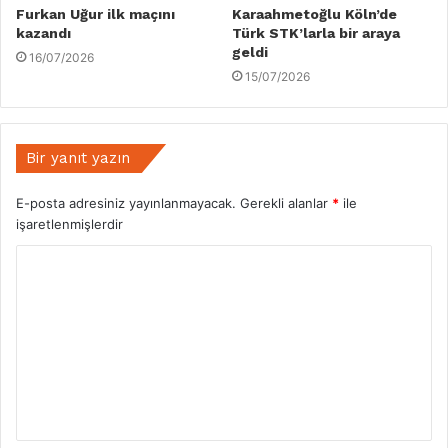
Furkan Uğur ilk maçını
Karaahmetoğlu Köln’de
kazandı
Türk STK’larla bir araya
geldi
16/07/2026
15/07/2026
Bir yanıt yazın
E-posta adresiniz yayınlanmayacak.
Gerekli alanlar
*
ile
işaretlenmişlerdir
Y
o
r
u
m
*