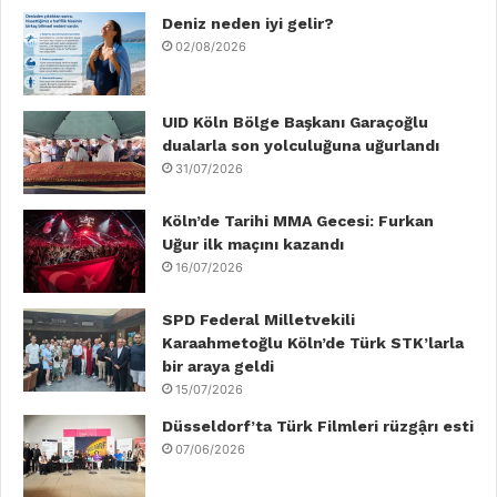
b
Deniz neden iyi gelir?
t
e
u
a
o
02/08/2026
o
e
d
b
g
k
o
r
I
e
r
UID Köln Bölge Başkanı Garaçoğlu
dualarla son yolculuğuna uğurlandı
k
n
a
31/07/2026
m
Köln’de Tarihi MMA Gecesi: Furkan
Uğur ilk maçını kazandı
16/07/2026
SPD Federal Milletvekili
Karaahmetoğlu Köln’de Türk STK’larla
bir araya geldi
15/07/2026
Düsseldorf’ta Türk Filmleri rüzgậrı esti
07/06/2026