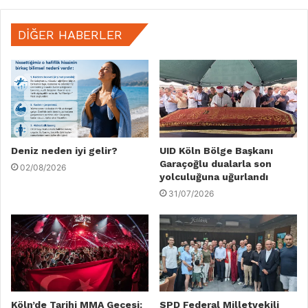
DIĞER HABERLER
Deniz neden iyi gelir?
UID Köln Bölge Başkanı
Garaçoğlu dualarla son
02/08/2026
yolculuğuna uğurlandı
31/07/2026
Köln’de Tarihi MMA Gecesi:
SPD Federal Milletvekili