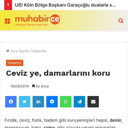
UID Köln Bölge Başkanı Garaçoğlu dualarla son yolculuğuna uğurlandı
Menü
a
Ana Sayfa
/
Haberler
Haberler
Ceviz ye, damarlarını koru
16/08/2014
Az önce
Facebook
Twitter
LinkedIn
Messenger
WhatsApp
Telegram
Email olarak paylaş
Fındık, ceviz, fıstık, badem gibi kuruyemişleri hepsi,
demir,
magnezyum, bakır,
çinko
, gibi vücuda yararlı minareller