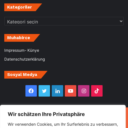
Kategoriler
Kategoriler
Muhabirce
Impressum- Künye
Datenschutzerklärung
Sosyal Medya
Facebook
Twitter
LinkedIn
YouTube
Instagram
TikTok
Wir schätzen Ihre Privatsphäre
© Copyright 2026, All Rights Reserved Muhabirce
Wir verwenden Cookies, um Ihr Surferlebnis zu verbessern,
Ana Sayfa
Haberler
Ekonomi
Gurbette Bir Ömür