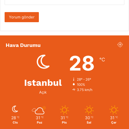
Hava Durumu
28
℃
Istanbul
28º - 26º
100%
3.75 km/h
Açık
28
31
31
30
31
℃
℃
℃
℃
℃
Cts
Paz
Pts
Sal
Çar