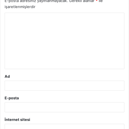
E-posta adresiniz yayınlanmayacak.
Gerekli alanlar
*
ile
işaretlenmişlerdir
Y
o
r
u
m
*
Ad
E-posta
İnternet sitesi