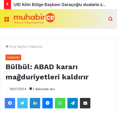
UID Köln Bölge Başkanı Garaçoğlu dualarla son yolculuğuna uğurlandı
Menü
a
Ana Sayfa
/
Haberler
Haberler
Bülbül: ABAD kararı
mağduriyetleri kaldırır
16/07/2014
1 dakikada oku
Facebook
Twitter
LinkedIn
Messenger
WhatsApp
Telegram
Email olarak paylaş