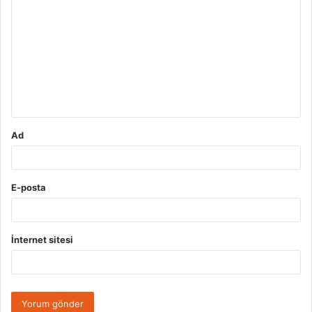
o
r
u
m
*
Ad
E-posta
İnternet sitesi