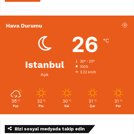
Hava Durumu
26
℃
Istanbul
30º - 25º
100%
3.22 km/h
Açık
30
32
30
31
31
℃
℃
℃
℃
℃
Paz
Pts
Sal
Çar
Per
Bizi sosyal medyada takip edin