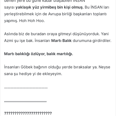
denen yere bu güne kadar ulaşabilen İNSAN
sayısı
yaklaşık yüz yirmibeş bin kişi olmuş.
Bu İNSAN ları
yerleştirebilmek için de Avrupa birliği başkanları toplantı
yapmış. Hoh Hoh Hoo.
Aslında biz de buradan oraya gitmeyi düşünüyorduk. Yani
Azmi şu işe bak. İnsanları
Martı Balık
durumuna girdirdiler.
Martı balıklığı özlüyor, balık martılığı.
İnsanları Göbek bağının olduğu yerde bıraksalar ya. Neyse
sana şu hediye yi de ekleyeyim.
……………………………………
,,,,,,,,,,,,,,,,,,,,,,,,,,,,,,,,,,,,,,,,,
???????????????????????