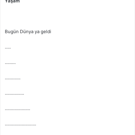
Yaşam
Bugün Dünya ya geldi
…..
………
………….
…………….
…………………
……………………..