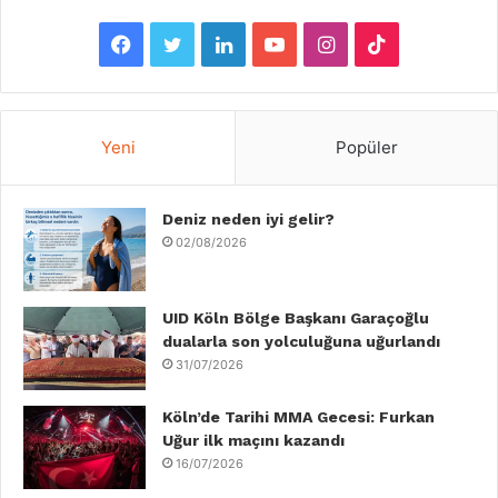
F
T
L
Y
I
T
a
w
i
o
n
i
c
i
n
u
s
k
Yeni
Popüler
e
t
k
T
t
T
b
Deniz neden iyi gelir?
t
e
u
a
o
02/08/2026
o
e
d
b
g
k
o
r
I
e
r
UID Köln Bölge Başkanı Garaçoğlu
dualarla son yolculuğuna uğurlandı
k
n
a
31/07/2026
m
Köln’de Tarihi MMA Gecesi: Furkan
Uğur ilk maçını kazandı
16/07/2026