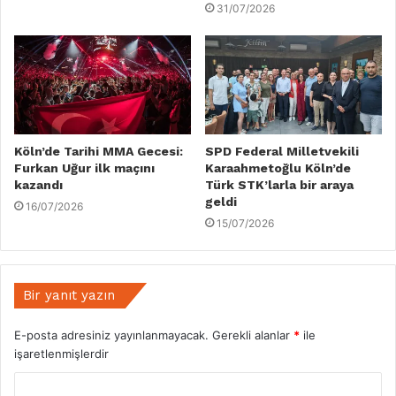
31/07/2026
Köln’de Tarihi MMA Gecesi:
SPD Federal Milletvekili
Furkan Uğur ilk maçını
Karaahmetoğlu Köln’de
kazandı
Türk STK’larla bir araya
geldi
16/07/2026
15/07/2026
Bir yanıt yazın
E-posta adresiniz yayınlanmayacak.
Gerekli alanlar
*
ile
işaretlenmişlerdir
Y