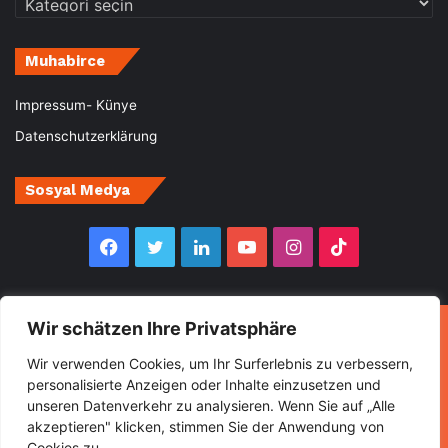
Muhabirce
Impressum- Künye
Datenschutzerklärung
Sosyal Medya
Facebook
Twitter
LinkedIn
YouTube
Instagram
TikTok
Wir schätzen Ihre Privatsphäre
© Copyright 2026, All Rights Reserved Muhabirce
Wir verwenden Cookies, um Ihr Surferlebnis zu verbessern,
Ana Sayfa
Haberler
Ekonomi
Gurbette Bir Ömür
personalisierte Anzeigen oder Inhalte einzusetzen und
unseren Datenverkehr zu analysieren. Wenn Sie auf „Alle
Kültür&Sanat
Spor
Turizm
akzeptieren" klicken, stimmen Sie der Anwendung von
Cookies zu.