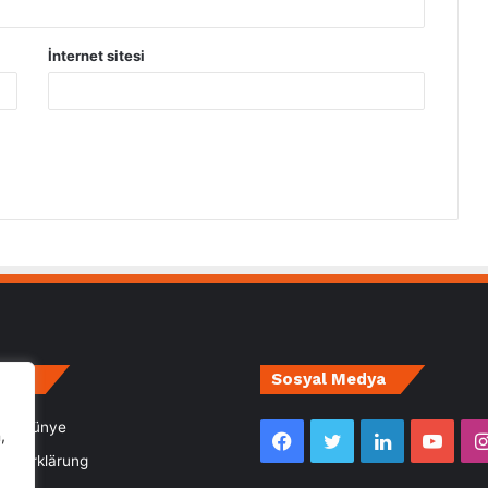
İnternet sitesi
irce
Sosyal Medya
m- Künye
,
Facebook
Twitter
LinkedIn
YouT
utzerklärung