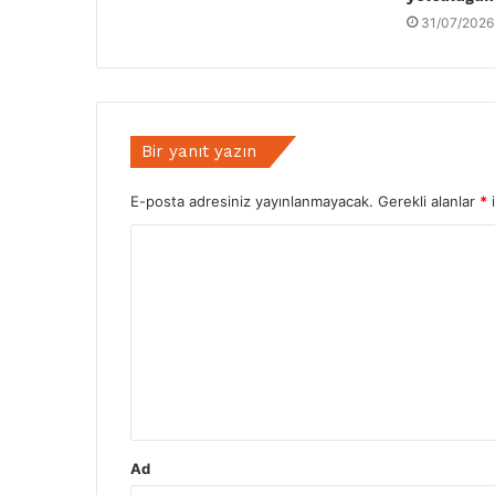
31/07/2026
Bir yanıt yazın
E-posta adresiniz yayınlanmayacak.
Gerekli alanlar
*
i
Y
o
r
u
m
*
Ad