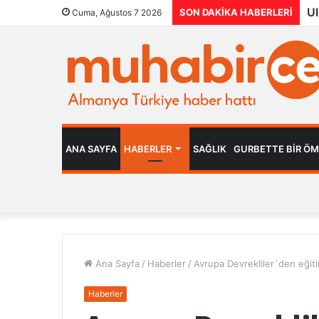
SON DAKIKA HABERLERI
Cuma, Ağustos 7 2026
ANA SAYFA
HABERLER
SAĞLIK
GURBETTE BIR Ö
Ana Sayfa
/
Haberler
/
Avrupa Devrekliler`den eğiti
Haberler