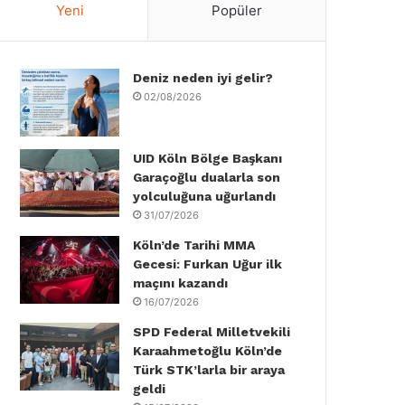
Yeni
Popüler
e
t
k
T
t
T
b
t
e
u
a
o
Deniz neden iyi gelir?
o
e
d
b
g
k
02/08/2026
o
r
I
e
r
k
n
a
UID Köln Bölge Başkanı
Garaçoğlu dualarla son
m
yolculuğuna uğurlandı
31/07/2026
Köln’de Tarihi MMA
Gecesi: Furkan Uğur ilk
maçını kazandı
16/07/2026
SPD Federal Milletvekili
Karaahmetoğlu Köln’de
Türk STK’larla bir araya
geldi