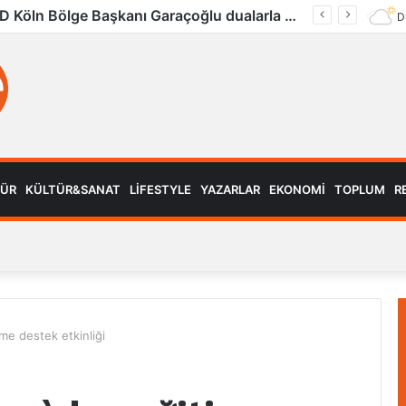
UID Köln Bölge Başkanı Garaçoğlu dualarla son yolculuğuna uğurlandı
D
MÜR
KÜLTÜR&SANAT
LIFESTYLE
YAZARLAR
EKONOMI
TOPLUM
R
me destek etkinliği