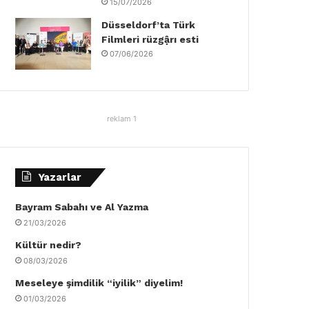
15/07/2026
Düsseldorf’ta Türk
Filmleri rüzgậrı esti
07/06/2026
reklam 1
Yazarlar
Bayram Sabahı ve Al Yazma
21/03/2026
Kültür nedir?
08/03/2026
Meseleye şimdilik “iyilik” diyelim!
01/03/2026