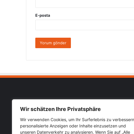
E-posta
Muhab
Wir schätzen Ihre Privatsphäre
Impressu
Wir verwenden Cookies, um Ihr Surferlebnis zu verbessern
Almanya Türkiye güncel haberlerini
personalisierte Anzeigen oder Inhalte einzusetzen und
Datensch
öğrenebileceğiniz hızlı güvenilir haber
unseren Datenverkehr zu analysieren. Wenn Sie auf „Alle
sitesi Muhabirce.com