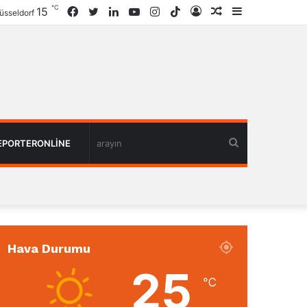
℃
15
Facebook
Twitter
LinkedIn
YouTube
Instagram
TikTok
Giriş
Rastgele
Kenar
üsseldorf
Haber
Bölmesi
arayın
EPORTERONLINE
Hava Durumu
25
℃