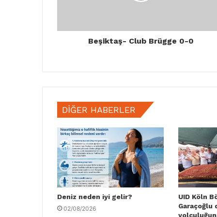
Beşiktaş- Club Brügge 0-0
DIĞER HABERLER
Deniz neden iyi gelir?
UID Köln B
Garaçoğlu 
02/08/2026
yolculuğun