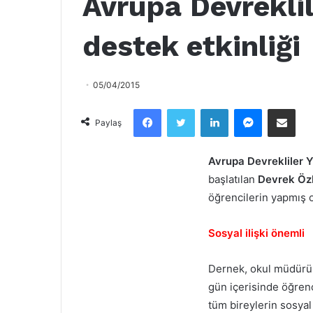
Avrupa Devrekli
destek etkinliği
05/04/2015
Facebook
Twitter
LinkedIn
Messenger
Email olarak paylaş
Paylaş
Avrupa Devrekliler 
başlatılan
Devrek Özb
öğrencilerin yapmış o
Sosyal ilişki önemli
Dernek, okul müdürü v
gün içerisinde öğrenc
tüm bireylerin sosyal 