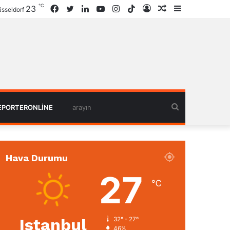
℃
23
Facebook
Twitter
LinkedIn
YouTube
Instagram
TikTok
Giriş
Rastgele
Kenar
sseldorf
Haber
Bölmesi
arayın
EPORTERONLINE
Hava Durumu
27
℃
Istanbul
32º - 27º
46%