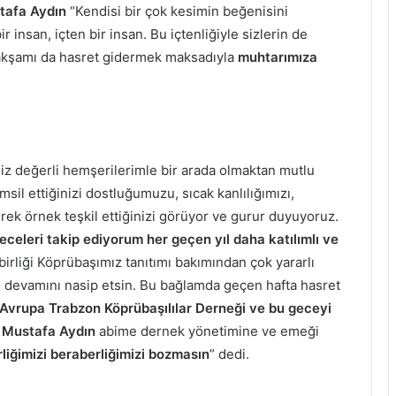
tafa
Aydın
“Kendisi bir çok kesimin beğenisini
r insan, içten bir insan. Bu içtenliğiyle sizlerin de
 akşamı da hasret gidermek maksadıyla
muhtarımıza
iz değerli hemşerilerimle bir arada olmaktan mutlu
sil ettiğinizi dostluğumuzu, sıcak kanlılığımızı,
rek örnek teşkil ettiğinizi görüyor ve gurur duyuyoruz.
celeri takip ediyorum her geçen yıl daha katılımlı ve
 birliği Köprübaşımız tanıtımı bakımından çok yararlı
in devamını nasip etsin. Bu bağlamda geçen hafta hasret
Avrupa Trabzon Köprübaşılılar Derneği ve bu geceyi
 Mustafa Aydın
abime dernek yönetimine ve emeği
rliğimizi beraberliğimizi bozmasın
” dedi.