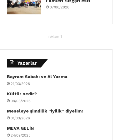
Filmleri rüzgậrı esti
07/06/2026
reklam 1
Yazarlar
Bayram Sabahı ve Al Yazma
21/03/2026
Kültür nedir?
08/03/2026
Meseleye şimdilik “iyilik” diyelim!
01/03/2026
MEVA GELİN
24/09/2025