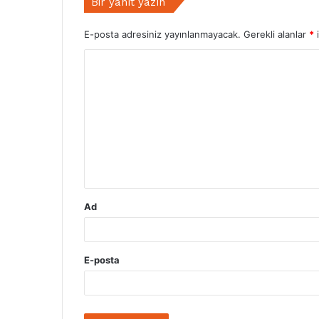
Bir yanıt yazın
E-posta adresiniz yayınlanmayacak.
Gerekli alanlar
*
i
Y
o
r
u
m
*
Ad
E-posta