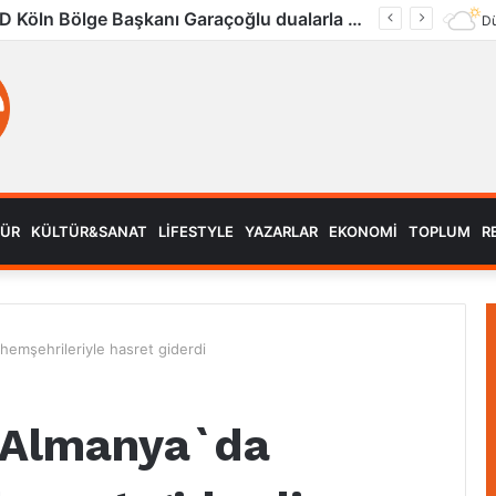
UID Köln Bölge Başkanı Garaçoğlu dualarla son yolculuğuna uğurlandı
Dü
MÜR
KÜLTÜR&SANAT
LIFESTYLE
YAZARLAR
EKONOMI
TOPLUM
R
hemşehrileriyle hasret giderdi
, Almanya`da