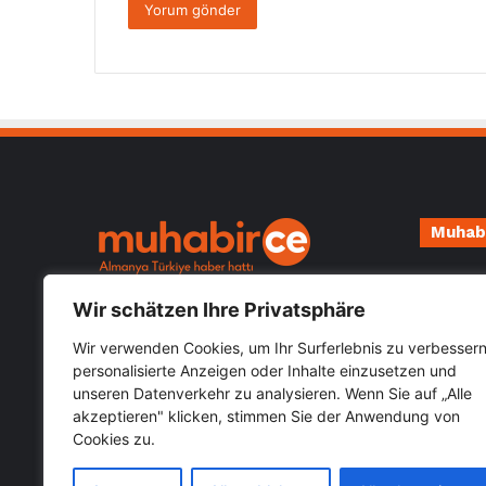
Muhab
Impressu
Almanya Türkiye güncel haberlerini
Wir schätzen Ihre Privatsphäre
Datensch
öğrenebileceğiniz hızlı güvenilir haber
sitesi Muhabirce.com
Wir verwenden Cookies, um Ihr Surferlebnis zu verbessern
personalisierte Anzeigen oder Inhalte einzusetzen und
unseren Datenverkehr zu analysieren. Wenn Sie auf „Alle
Kategoriler
akzeptieren" klicken, stimmen Sie der Anwendung von
Cookies zu.
Kategoriler