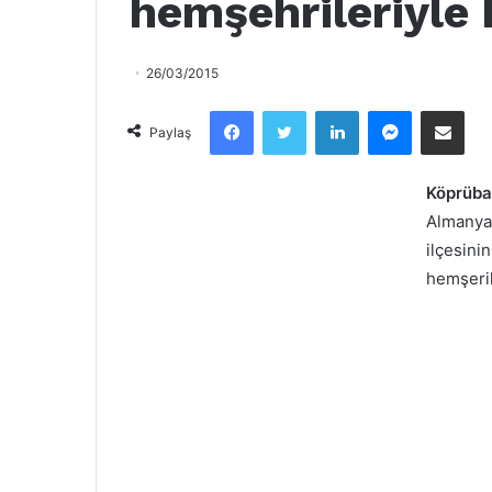
hemşehrileriyle 
26/03/2015
Facebook
Twitter
LinkedIn
Messenger
Email olarak paylaş
Paylaş
Köprübaş
Almanya`
ilçesini
hemşeril