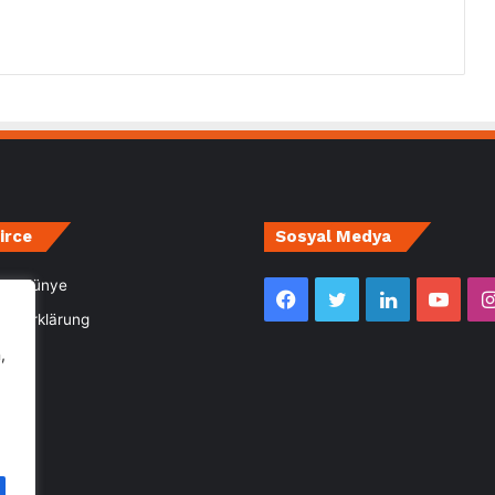
irce
Sosyal Medya
m- Künye
Facebook
Twitter
LinkedIn
YouT
utzerklärung
,