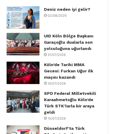
Deniz neden iyi gelir?
o
e
d
b
g
k
02/08/2026
o
r
I
e
r
k
n
a
UID Köln Bölge Başkanı
Garaçoğlu dualarla son
m
yolculuğuna uğurlandı
31/07/2026
Köln’de Tarihi MMA
Gecesi: Furkan Uğur ilk
maçını kazandı
16/07/2026
SPD Federal Milletvekili
Karaahmetoğlu Köln’de
Türk STK’larla bir araya
geldi
15/07/2026
Düsseldorf’ta Türk