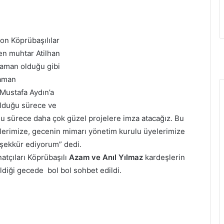
zon Köprübaşılılar
n muhtar Atilhan
zaman olduğu gibi
zaman
Mustafa Aydın’a
olduğu sürece ve
u sürece daha çok güzel projelere imza atacağız. Bu
lilerimize, gecenin mimarı yönetim kurulu üyelerimize
şekkür ediyorum” dedi.
atçıları Köprübaşılı
Azam ve Anıl Yılmaz
kardeşlerin
ldiği gecede bol bol sohbet edildi.