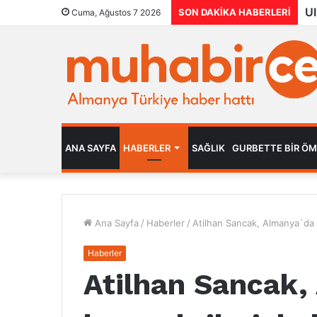
SON DAKIKA HABERLERI
Cuma, Ağustos 7 2026
ANA SAYFA
HABERLER
SAĞLIK
GURBETTE BIR Ö
Ana Sayfa
/
Haberler
/
Atilhan Sancak, Almanya`da 
Haberler
Atilhan Sancak