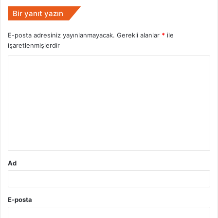
Bir yanıt yazın
E-posta adresiniz yayınlanmayacak.
Gerekli alanlar
*
ile
işaretlenmişlerdir
Y
o
r
u
m
*
Ad
E-posta