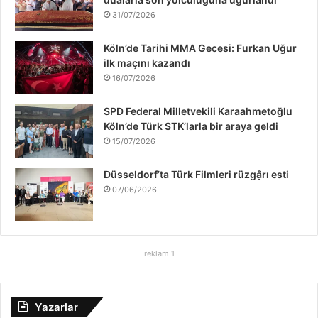
k
n
a
31/07/2026
m
Köln’de Tarihi MMA Gecesi: Furkan Uğur
ilk maçını kazandı
16/07/2026
SPD Federal Milletvekili Karaahmetoğlu
Köln’de Türk STK’larla bir araya geldi
15/07/2026
Düsseldorf’ta Türk Filmleri rüzgậrı esti
07/06/2026
reklam 1
Yazarlar