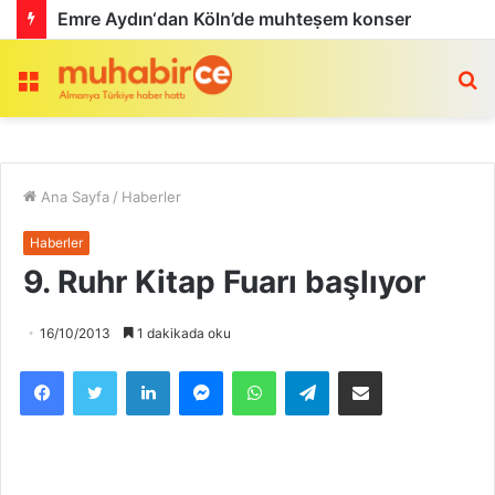
Emre Aydın‘dan Köln’de muhteṣem konser
Menü
a
Ana Sayfa
/
Haberler
Haberler
9. Ruhr Kitap Fuarı başlıyor
16/10/2013
1 dakikada oku
Facebook
Twitter
LinkedIn
Messenger
WhatsApp
Telegram
Email olarak paylaş