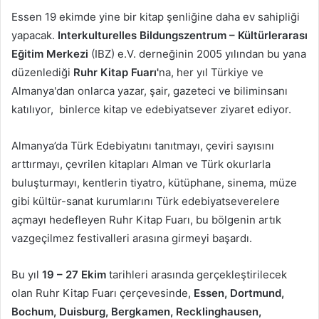
Essen 19 ekimde yine bir kitap şenliğine daha ev sahipliği
yapacak.
Interkulturelles Bildungszentrum – Kültürlerarası
Eğitim Merkezi
(IBZ) e.V. derneğinin
2005 yılından bu yana
düzenlediği
Ruhr Kitap Fuarı'
na, her yıl Türkiye ve
Almanya'dan onlarca yazar, şair, gazeteci ve biliminsanı
katılıyor, binlerce kitap ve edebiyatsever ziyaret ediyor.
Almanya’da Türk Edebiyatını tanıtmayı, çeviri sayısını
arttırmayı, çevrilen kitapları Alman ve Türk okurlarla
buluşturmayı, kentlerin tiyatro, kütüphane, sinema, müze
gibi kültür-sanat kurumlarını Türk edebiyatseverelere
açmayı hedefleyen Ruhr Kitap Fuarı, bu bölgenin artık
vazgeçilmez festivalleri arasına girmeyi başardı.
Bu yıl
19 – 27 Ekim
tarihleri arasında gerçekleştirilecek
olan Ruhr Kitap Fuarı çerçevesinde,
Essen, Dortmund,
Bochum, Duisburg, Bergkamen, Recklinghausen,