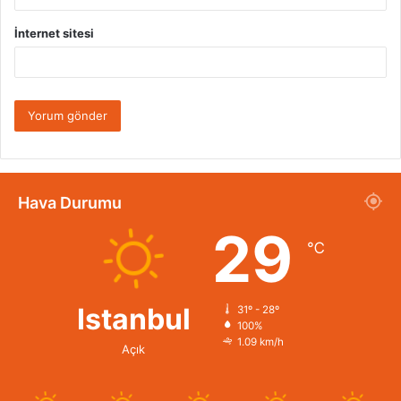
İnternet sitesi
Hava Durumu
29
℃
Istanbul
31º - 28º
100%
1.09 km/h
Açık