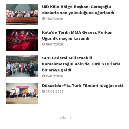
o
r
I
e
r
UID Köln Bölge Başkanı Garaçoğlu
dualarla son yolculuğuna uğurlandı
k
n
a
31/07/2026
m
Köln’de Tarihi MMA Gecesi: Furkan
Uğur ilk maçını kazandı
16/07/2026
SPD Federal Milletvekili
Karaahmetoğlu Köln’de Türk STK’larla
bir araya geldi
15/07/2026
Düsseldorf’ta Türk Filmleri rüzgậrı esti
07/06/2026
reklam 1