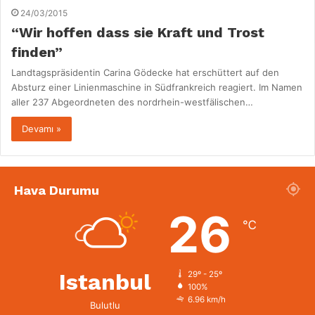
24/03/2015
“Wir hoffen dass sie Kraft und Trost
finden”
Landtagspräsidentin Carina Gödecke hat erschüttert auf den
Absturz einer Linienmaschine in Südfrankreich reagiert. Im Namen
aller 237 Abgeordneten des nordrhein-westfälischen…
Devamı »
Hava Durumu
26
℃
Istanbul
29º - 25º
100%
6.96 km/h
Bulutlu