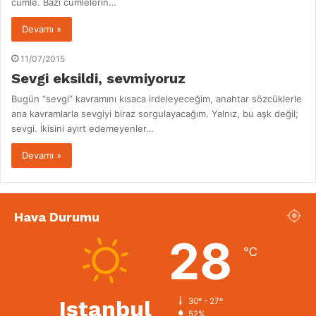
cümle. Bazı cümlelerin…
Devamı »
11/07/2015
Sevgi eksildi, sevmiyoruz
Bugün “sevgi” kavramını kısaca irdeleyeceğim, anahtar sözcüklerle
ana kavramlarla sevgiyi biraz sorgulayacağım. Yalnız, bu aşk değil;
sevgi. İkisini ayırt edemeyenler…
Devamı »
Hava Durumu
28
℃
Istanbul
30º - 27º
52%