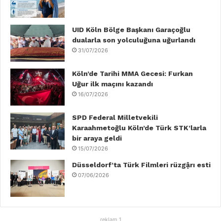
o
e
d
b
g
k
o
r
I
e
r
UID Köln Bölge Başkanı Garaçoğlu
dualarla son yolculuğuna uğurlandı
k
n
a
31/07/2026
m
Köln’de Tarihi MMA Gecesi: Furkan
Uğur ilk maçını kazandı
16/07/2026
SPD Federal Milletvekili
Karaahmetoğlu Köln’de Türk STK’larla
bir araya geldi
15/07/2026
Düsseldorf’ta Türk Filmleri rüzgậrı esti
07/06/2026
reklam 1