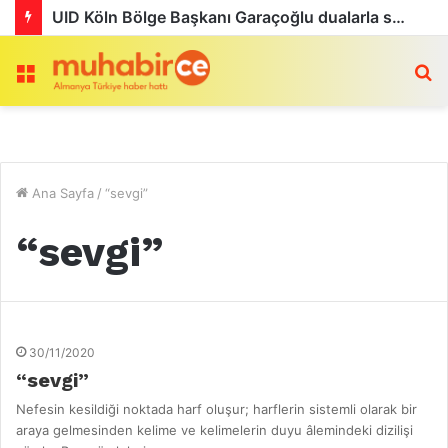
UID Köln Bölge Başkanı Garaçoğlu dualarla son yolculuğuna uğurlandı
Menü
a
Ana Sayfa
/
“sevgi”
“sevgi”
30/11/2020
“sevgi”
Nefesin kesildiği noktada harf oluşur; harflerin sistemli olarak bir
araya gelmesinden kelime ve kelimelerin duyu âlemindeki dizilişi