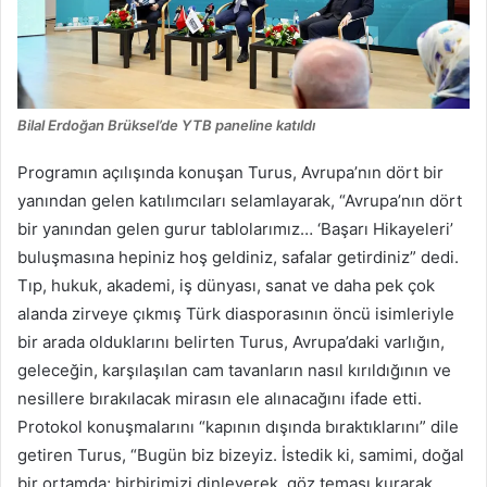
Bilal Erdoğan Brüksel’de YTB paneline katıldı
Programın açılışında konuşan Turus, Avrupa’nın dört bir
yanından gelen katılımcıları selamlayarak, “Avrupa’nın dört
bir yanından gelen gurur tablolarımız… ‘Başarı Hikayeleri’
buluşmasına hepiniz hoş geldiniz, safalar getirdiniz” dedi.
Tıp, hukuk, akademi, iş dünyası, sanat ve daha pek çok
alanda zirveye çıkmış Türk diasporasının öncü isimleriyle
bir arada olduklarını belirten Turus, Avrupa’daki varlığın,
geleceğin, karşılaşılan cam tavanların nasıl kırıldığının ve
nesillere bırakılacak mirasın ele alınacağını ifade etti.
Protokol konuşmalarını “kapının dışında bıraktıklarını” dile
getiren Turus, “Bugün biz bizeyiz. İstedik ki, samimi, doğal
bir ortamda; birbirimizi dinleyerek, göz teması kurarak,