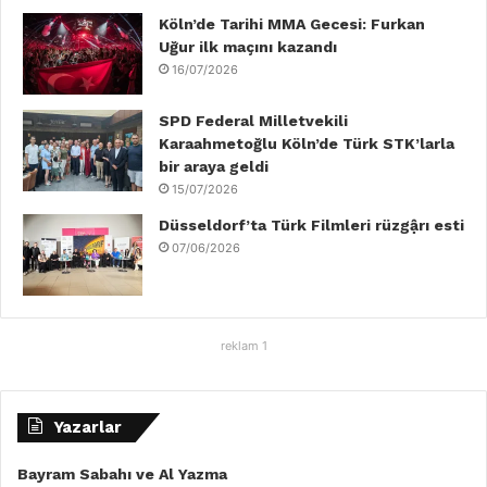
m
Köln’de Tarihi MMA Gecesi: Furkan
Uğur ilk maçını kazandı
16/07/2026
SPD Federal Milletvekili
Karaahmetoğlu Köln’de Türk STK’larla
bir araya geldi
15/07/2026
Düsseldorf’ta Türk Filmleri rüzgậrı esti
07/06/2026
reklam 1
Yazarlar
Bayram Sabahı ve Al Yazma