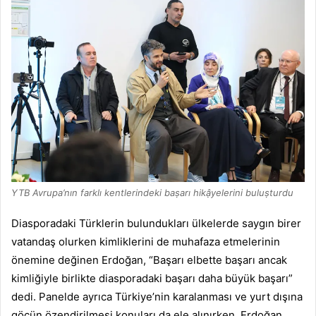
YTB Avrupa’nın farklı kentlerindeki baṣarı hikậyelerini buluṣturdu
Diasporadaki Türklerin bulundukları ülkelerde saygın birer
vatandaş olurken kimliklerini de muhafaza etmelerinin
önemine değinen Erdoğan, “Başarı elbette başarı ancak
kimliğiyle birlikte diasporadaki başarı daha büyük başarı”
dedi. Panelde ayrıca Türkiye’nin karalanması ve yurt dışına
göçün özendirilmesi konuları da ele alınırken, Erdoğan