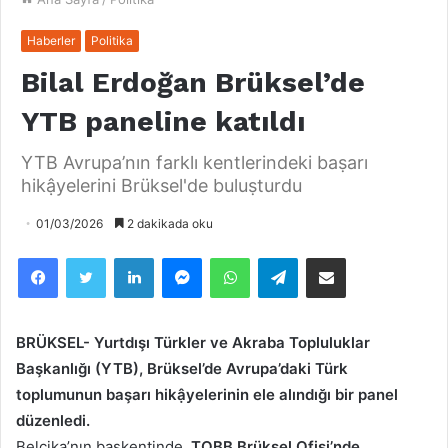
Haberler
Politika
Bilal Erdoğan Brüksel’de
YTB paneline katıldı
YTB Avrupa’nın farklı kentlerindeki baṣarı
hikậyelerini Brüksel'de buluṣturdu
01/03/2026
2 dakikada oku
Facebook
Twitter
LinkedIn
Messenger
WhatsApp
Telegram
Email olarak paylaş
BRÜKSEL- Yurtdışı Türkler ve Akraba Topluluklar
Başkanlığı (YTB), Brüksel’de Avrupa’daki Türk
toplumunun başarı hikậyelerinin ele alındığı bir panel
düzenledi.
Belçika’nın başkentinde,
TOBB Brüksel Ofisi’nde