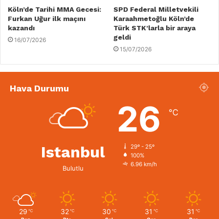
Köln’de Tarihi MMA Gecesi:
SPD Federal Milletvekili
Furkan Uğur ilk maçını
Karaahmetoğlu Köln’de
kazandı
Türk STK’larla bir araya
geldi
16/07/2026
15/07/2026
Hava Durumu
26
℃
Istanbul
29º - 25º
100%
6.96 km/h
Bulutlu
29
32
30
31
31
℃
℃
℃
℃
℃