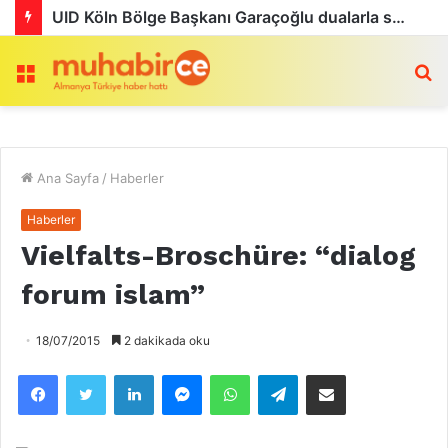
UID Köln Bölge Başkanı Garaçoğlu dualarla son yolculuğuna uğurlandı
Menü
a
Ana Sayfa
/
Haberler
Haberler
Vielfalts-Broschüre: “dialog
forum islam”
18/07/2015
2 dakikada oku
Facebook
Twitter
LinkedIn
Messenger
WhatsApp
Telegram
Email olarak paylaş