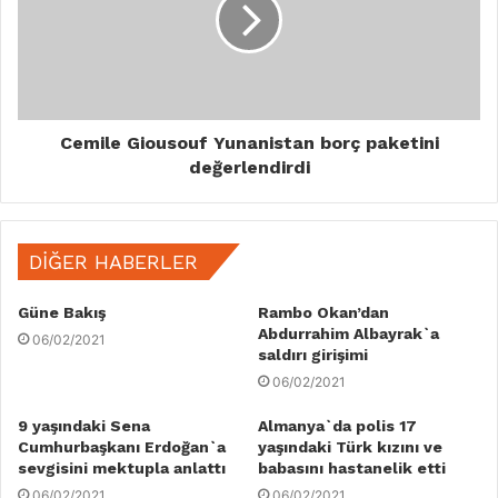
Cemile Giousouf Yunanistan borç paketini
değerlendirdi
DIĞER HABERLER
Güne Bakış
Rambo Okan’dan
Abdurrahim Albayrak`a
06/02/2021
saldırı girişimi
06/02/2021
9 yaşındaki Sena
Almanya`da polis 17
Cumhurbaşkanı Erdoğan`a
yaşındaki Türk kızını ve
sevgisini mektupla anlattı
babasını hastanelik etti
06/02/2021
06/02/2021