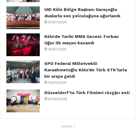
o
r
I
e
r
UID Köln Bölge Başkanı Garaçoğlu
dualarla son yolculuğuna uğurlandı
k
n
a
31/07/2026
m
Köln’de Tarihi MMA Gecesi: Furkan
Uğur ilk maçını kazandı
16/07/2026
SPD Federal Milletvekili
Karaahmetoğlu Köln’de Türk STK’larla
bir araya geldi
15/07/2026
Düsseldorf’ta Türk Filmleri rüzgậrı esti
07/06/2026
reklam 1