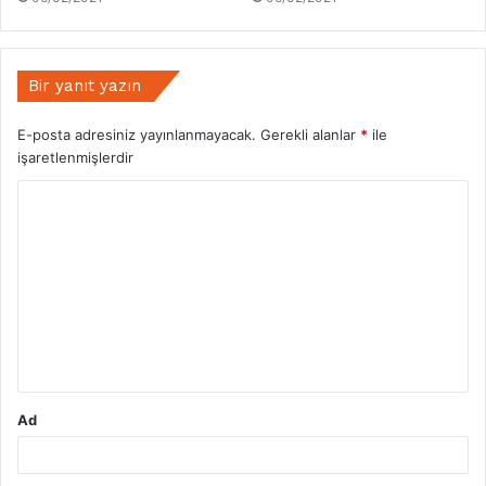
Bir yanıt yazın
E-posta adresiniz yayınlanmayacak.
Gerekli alanlar
*
ile
işaretlenmişlerdir
Y
o
r
u
m
*
Ad