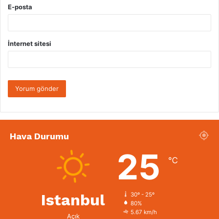
E-posta
İnternet sitesi
Hava Durumu
25
℃
Istanbul
30º - 25º
80%
5.67 km/h
Açık