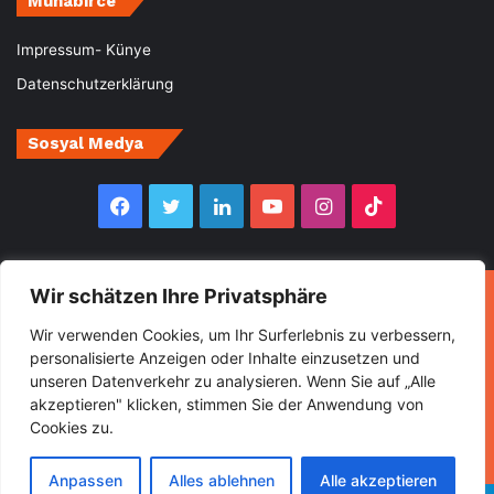
Muhabirce
Impressum- Künye
Datenschutzerklärung
Sosyal Medya
Facebook
Twitter
LinkedIn
YouTube
Instagram
TikTok
Wir schätzen Ihre Privatsphäre
© Copyright 2026, All Rights Reserved Muhabirce
Wir verwenden Cookies, um Ihr Surferlebnis zu verbessern,
Ana Sayfa
Haberler
Ekonomi
Gurbette Bir Ömür
personalisierte Anzeigen oder Inhalte einzusetzen und
Kültür&Sanat
Spor
Turizm
unseren Datenverkehr zu analysieren. Wenn Sie auf „Alle
akzeptieren" klicken, stimmen Sie der Anwendung von
Cookies zu.
Facebook
Twitter
LinkedIn
YouTube
Instagram
TikTok
Anpassen
Alles ablehnen
Alle akzeptieren