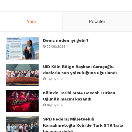
a
w
i
o
n
i
c
i
n
u
s
k
Yeni
Popüler
e
t
k
T
t
T
b
Deniz neden iyi gelir?
t
e
u
a
o
02/08/2026
o
e
d
b
g
k
o
r
I
e
r
UID Köln Bölge Başkanı Garaçoğlu
dualarla son yolculuğuna uğurlandı
k
n
a
31/07/2026
m
Köln’de Tarihi MMA Gecesi: Furkan
Uğur ilk maçını kazandı
16/07/2026
SPD Federal Milletvekili
Karaahmetoğlu Köln’de Türk STK’larla
bir araya geldi