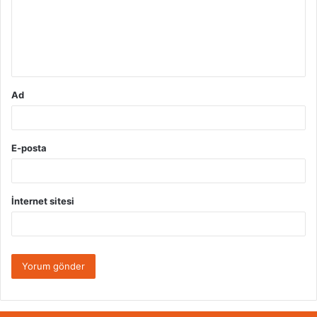
u
m
*
Ad
E-posta
İnternet sitesi