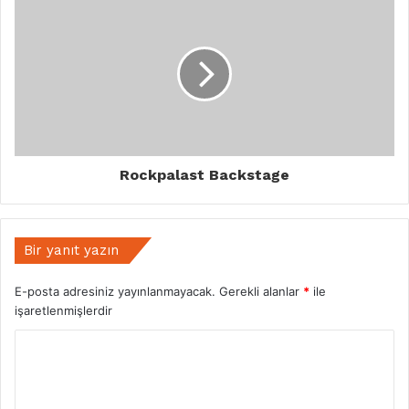
Rockpalast Backstage
Bir yanıt yazın
E-posta adresiniz yayınlanmayacak.
Gerekli alanlar
*
ile
işaretlenmişlerdir
Y
o
r