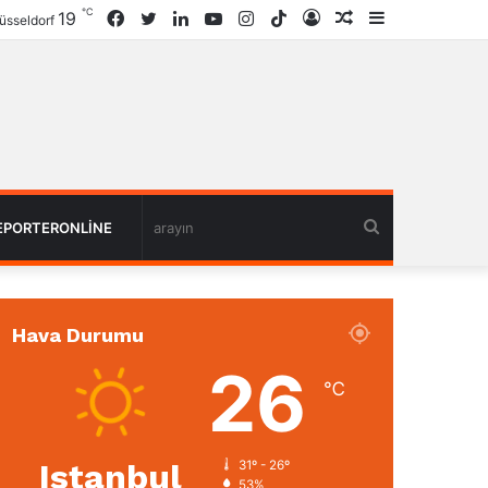
℃
19
Facebook
Twitter
LinkedIn
YouTube
Instagram
TikTok
Giriş
Rastgele
Kenar
üsseldorf
Haber
Bölmesi
arayın
EPORTERONLINE
Hava Durumu
26
℃
Istanbul
31º - 26º
53%