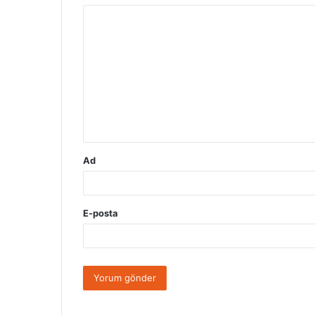
Y
o
r
u
m
*
Ad
E-posta