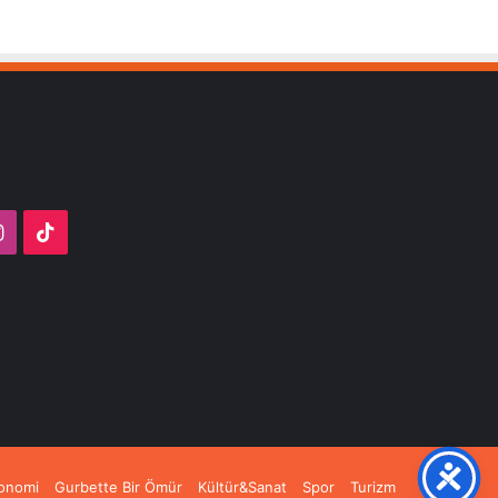
ube
Instagram
TikTok
onomi
Gurbette Bir Ömür
Kültür&Sanat
Spor
Turizm