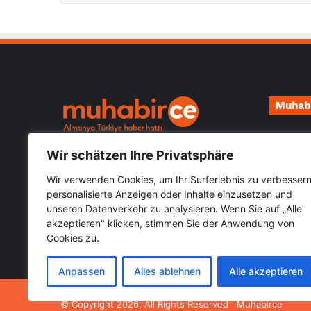
Muhab
Impressu
Almanya Türkiye güncel haberlerini
Wir schätzen Ihre Privatsphäre
Datensch
öğrenebileceğiniz hızlı güvenilir haber
sitesi Muhabirce.com
Wir verwenden Cookies, um Ihr Surferlebnis zu verbessern
personalisierte Anzeigen oder Inhalte einzusetzen und
unseren Datenverkehr zu analysieren. Wenn Sie auf „Alle
Kategoriler
akzeptieren" klicken, stimmen Sie der Anwendung von
Cookies zu.
Kategoriler
Anpassen
Alles ablehnen
Alle akzeptieren
© Copyright 2026, All Rights Reserved Muhabirce