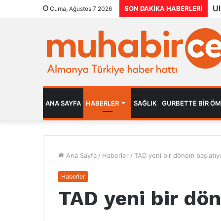
SON DAKIKA HABERLERI
Cuma, Ağustos 7 2026
ANA SAYFA
HABERLER
SAĞLIK
GURBETTE BIR Ö
Ana Sayfa
/
Haberler
/
TAD yeni bir dönem başlatıy
Haberler
TAD yeni bir dö