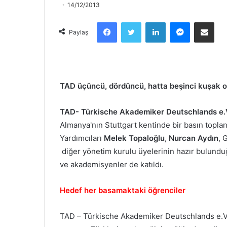
14/12/2013
Facebook
Twitter
LinkedIn
Messenger
Email olarak paylaş
Paylaş
TAD üçüncü, dördüncü, hatta beşinci kuşak ol
TAD- Türkische Akademiker Deutschlands e.
Almanya'nın Stuttgart kentinde bir basın topla
Yardımcıları
Melek Topaloğlu
,
Nurcan Aydın
, 
diğer yönetim kurulu üyelerinin hazır bulunduğ
ve akademisyenler de katıldı.
Hedef her basamaktaki öğrenciler
TAD – Türkische Akademiker Deutschlands e.V