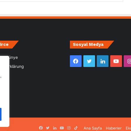
irce
Sosyal Medya
m- Künye
Facebook
Twitter
LinkedIn
YouT
utzerklärung
,
Facebook
Twitter
LinkedIn
YouTube
Instagram
TikTok
Ana Sayfa
Haberler
Ek