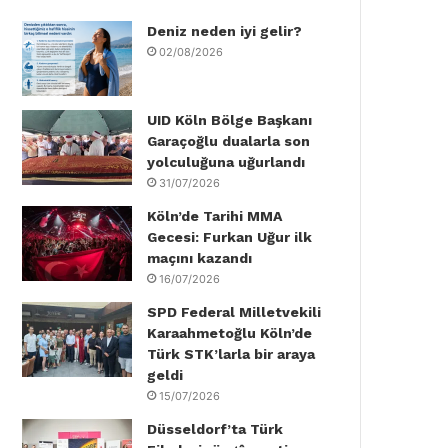
Deniz neden iyi gelir?
o
e
d
b
g
k
02/08/2026
o
r
I
e
r
k
n
a
UID Köln Bölge Başkanı
Garaçoğlu dualarla son
m
yolculuğuna uğurlandı
31/07/2026
Köln’de Tarihi MMA
Gecesi: Furkan Uğur ilk
maçını kazandı
16/07/2026
SPD Federal Milletvekili
Karaahmetoğlu Köln’de
Türk STK’larla bir araya
geldi
15/07/2026
Düsseldorf’ta Türk