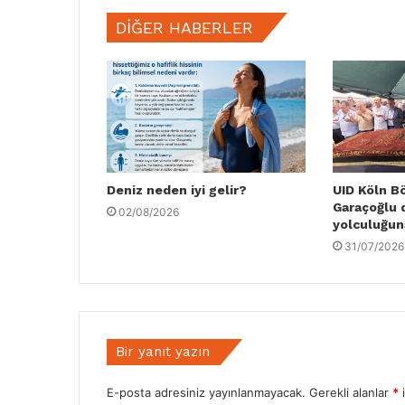
DIĞER HABERLER
Deniz neden iyi gelir?
UID Köln B
Garaçoğlu 
02/08/2026
yolculuğun
31/07/2026
Bir yanıt yazın
E-posta adresiniz yayınlanmayacak.
Gerekli alanlar
*
i