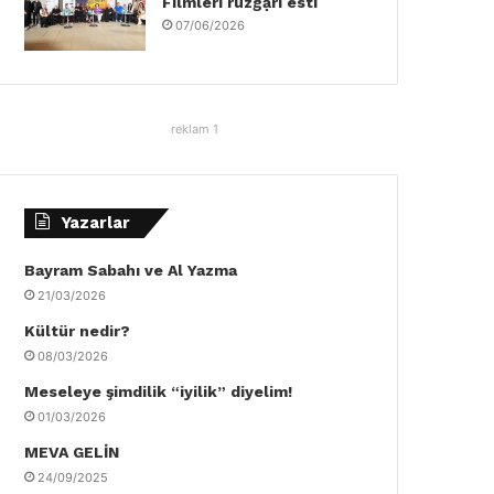
Filmleri rüzgậrı esti
07/06/2026
reklam 1
Yazarlar
Bayram Sabahı ve Al Yazma
21/03/2026
Kültür nedir?
08/03/2026
Meseleye şimdilik “iyilik” diyelim!
01/03/2026
MEVA GELİN
24/09/2025