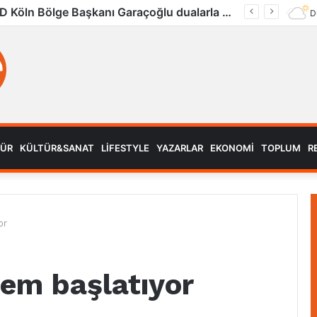
UID Köln Bölge Başkanı Garaçoğlu dualarla son yolculuğuna uğurlandı
D
MÜR
KÜLTÜR&SANAT
LIFESTYLE
YAZARLAR
EKONOMI
TOPLUM
R
or
nem başlatıyor