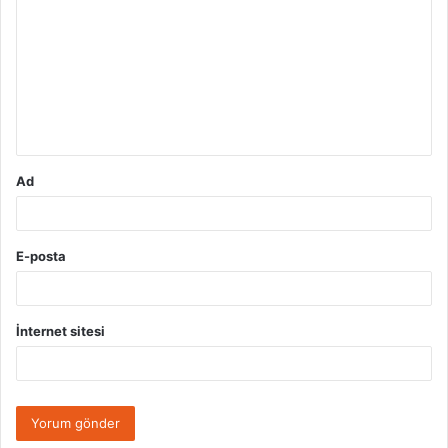
o
r
u
m
*
Ad
E-posta
İnternet sitesi