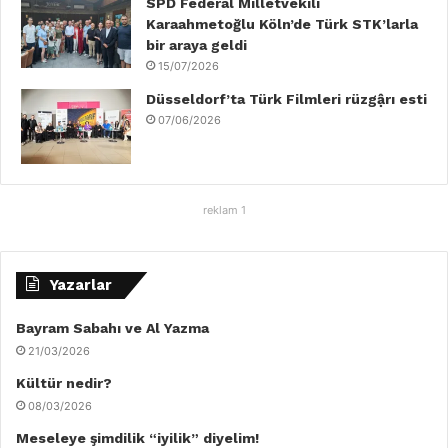
SPD Federal Milletvekili
Karaahmetoğlu Köln’de Türk STK’larla
bir araya geldi
15/07/2026
Düsseldorf’ta Türk Filmleri rüzgậrı esti
07/06/2026
reklam 1
Yazarlar
Bayram Sabahı ve Al Yazma
21/03/2026
Kültür nedir?
08/03/2026
Meseleye şimdilik “iyilik” diyelim!