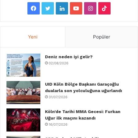
F
T
L
Y
I
T
a
w
i
o
n
i
c
i
n
u
s
k
Yeni
Popüler
e
t
k
T
t
T
b
Deniz neden iyi gelir?
t
e
u
a
o
02/08/2026
o
e
d
b
g
k
o
r
I
e
r
UID Köln Bölge Başkanı Garaçoğlu
dualarla son yolculuğuna uğurlandı
k
n
a
31/07/2026
m
Köln’de Tarihi MMA Gecesi: Furkan
Uğur ilk maçını kazandı
16/07/2026