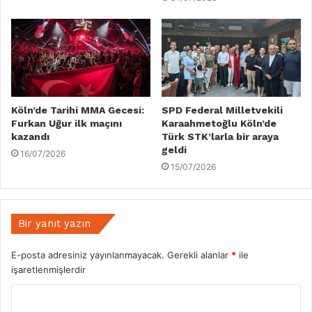
Köln’de Tarihi MMA Gecesi:
SPD Federal Milletvekili
Furkan Uğur ilk maçını
Karaahmetoğlu Köln’de
kazandı
Türk STK’larla bir araya
geldi
16/07/2026
15/07/2026
Bir yanıt yazın
E-posta adresiniz yayınlanmayacak.
Gerekli alanlar
*
ile
işaretlenmişlerdir
Y