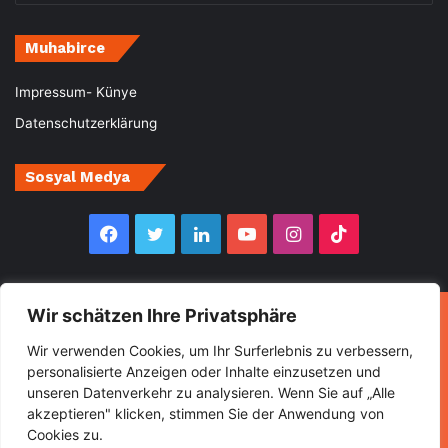
Muhabirce
Impressum- Künye
Datenschutzerklärung
Sosyal Medya
Facebook
Twitter
LinkedIn
YouTube
Instagram
TikTok
Wir schätzen Ihre Privatsphäre
© Copyright 2026, All Rights Reserved Muhabirce
Wir verwenden Cookies, um Ihr Surferlebnis zu verbessern,
Ana Sayfa
Haberler
Ekonomi
Gurbette Bir Ömür
personalisierte Anzeigen oder Inhalte einzusetzen und
unseren Datenverkehr zu analysieren. Wenn Sie auf „Alle
Kültür&Sanat
Spor
Turizm
akzeptieren" klicken, stimmen Sie der Anwendung von
Cookies zu.
Facebook
Twitter
LinkedIn
YouTube
Instagram
TikTok