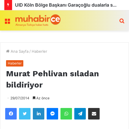
UID Köln Bölge Başkanı Garaçoğlu dualarla son yolculuğuna uğurlandı
Menü
a
Ana Sayfa
/
Haberler
Haberler
Murat Pehlivan sıladan
bildiriyor
29/07/2014
Az önce
Facebook
Twitter
LinkedIn
Messenger
WhatsApp
Telegram
Email olarak paylaş