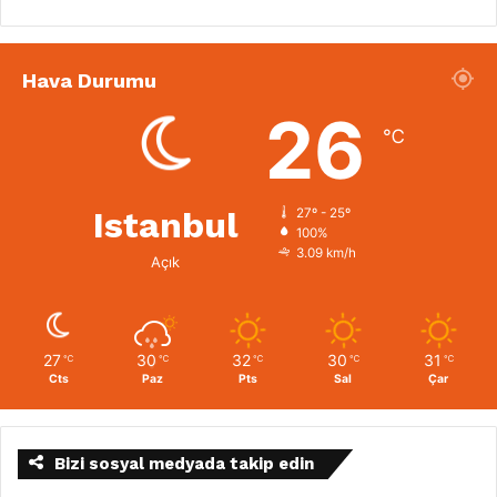
Hava Durumu
26
℃
Istanbul
27º - 25º
100%
3.09 km/h
Açık
27
30
32
30
31
℃
℃
℃
℃
℃
Cts
Paz
Pts
Sal
Çar
Bizi sosyal medyada takip edin