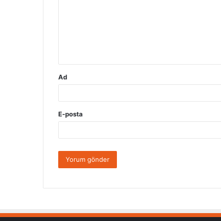
r
u
m
*
Ad
E-posta