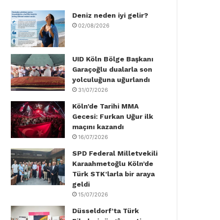
Deniz neden iyi gelir?
o
e
d
b
g
k
02/08/2026
o
r
I
e
r
k
n
a
UID Köln Bölge Başkanı
Garaçoğlu dualarla son
m
yolculuğuna uğurlandı
31/07/2026
Köln’de Tarihi MMA
Gecesi: Furkan Uğur ilk
maçını kazandı
16/07/2026
SPD Federal Milletvekili
Karaahmetoğlu Köln’de
Türk STK’larla bir araya
geldi
15/07/2026
Düsseldorf’ta Türk