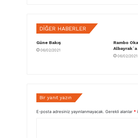
DIĞER HABERLER
Güne Bakış
Rambo Oka
Albayrak`a s
06/02/2021
06/02/2021
Bir yanıt yazın
E-posta adresiniz yayınlanmayacak.
Gerekli alanlar
*
i
Y
o