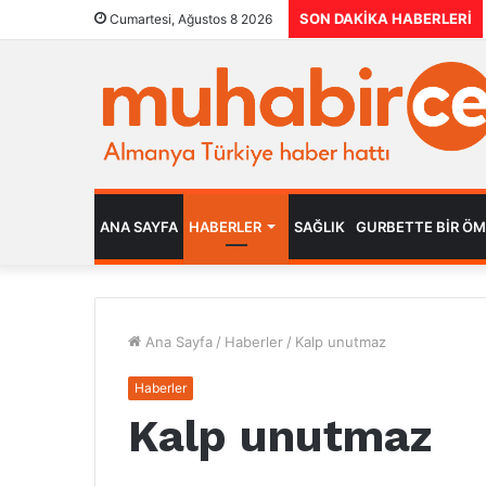
SON DAKIKA HABERLERI
Cumartesi, Ağustos 8 2026
ANA SAYFA
HABERLER
SAĞLIK
GURBETTE BIR Ö
Ana Sayfa
/
Haberler
/
Kalp unutmaz
Haberler
Kalp unutmaz