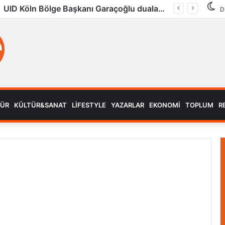
UID Köln Bölge Başkanı Garaçoğlu dualarla son yolculuğuna uğurlandı
D
MÜR
KÜLTÜR&SANAT
LIFESTYLE
YAZARLAR
EKONOMI
TOPLUM
R