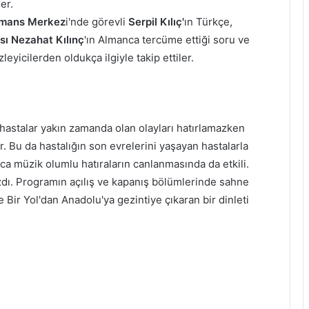
er.
mans Merkez
i'nde görevli
Serpil Kılıç'
ın Türkçe,
ı Nezahat Kılınç
'ın Almanca tercüme ettiği soru ve
yicilerden oldukça ilgiyle takip ettiler.
hastalar yakın zamanda olan olayları hatırlamazken
r. Bu da hastalığın son evrelerini yaşayan hastalarla
yrıca müzik olumlu hatıraların canlanmasında da etkili.
azdı. Programın açılış ve kapanış bölümlerinde sahne
e Bir Yol'dan Anadolu'ya gezintiye çıkaran bir dinleti