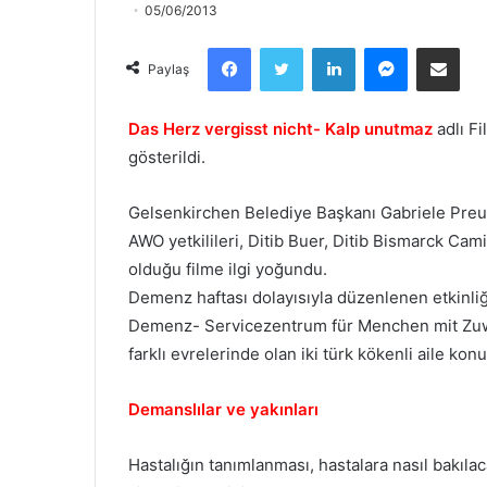
05/06/2013
Facebook
Twitter
LinkedIn
Messenger
Email olarak paylaş
Paylaş
Das Herz vergisst nicht- Kalp unutmaz
adlı F
gösterildi.
Gelsenkirchen Belediye Başkanı Gabriele Preu
AWO yetkilileri, Ditib Buer, Ditib Bismarck Cami
olduğu filme ilgi yoğundu.
Demenz haftası dolayısıyla düzenlenen etkinl
Demenz- Servicezentrum für Menchen mit Zuwa
farklı evrelerinde olan iki türk kökenli aile konu
Demanslılar ve yakınları
Hastalığın tanımlanması, hastalara nasıl bakılaca