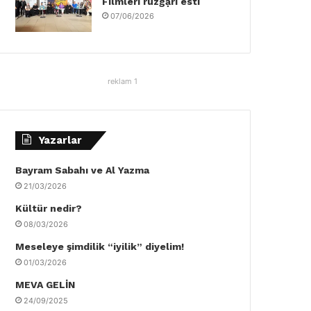
Filmleri rüzgậrı esti
07/06/2026
reklam 1
Yazarlar
Bayram Sabahı ve Al Yazma
21/03/2026
Kültür nedir?
08/03/2026
Meseleye şimdilik “iyilik” diyelim!
01/03/2026
MEVA GELİN
24/09/2025