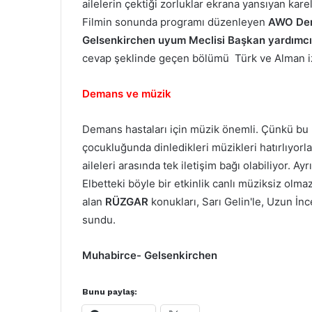
ailelerin çektiği zorluklar ekrana yansıyan karel
Filmin sonunda programı düzenleyen
AWO De
Gelsenkirchen uyum Meclisi Başkan yardımcıs
cevap şeklinde geçen bölümü Türk ve Alman izle
Demans ve müzik
Demans hastaları için müzik önemli. Çünkü bu 
çocukluğunda dinledikleri müzikleri hatırlıyorla
aileleri arasında tek iletişim bağı olabiliyor. A
Elbetteki böyle bir etkinlik canlı müziksiz olm
alan
RÜZGAR
konukları, Sarı Gelin'le, Uzun İnc
sundu.
Muhabirce- Gelsenkirchen
Bunu paylaş: