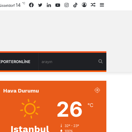
℃
14
Facebook
Twitter
LinkedIn
YouTube
Instagram
TikTok
Giriş
Rastgele
Kenar
üsseldorf
Haber
Bölmesi
arayın
EPORTERONLINE
Hava Durumu
26
℃
Istanbul
32º - 23º
100%