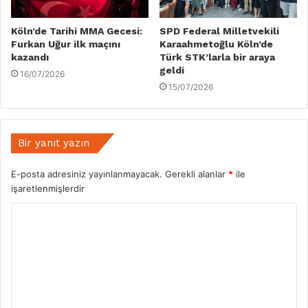
Köln’de Tarihi MMA Gecesi:
SPD Federal Milletvekili
Furkan Uğur ilk maçını
Karaahmetoğlu Köln’de
kazandı
Türk STK’larla bir araya
geldi
16/07/2026
15/07/2026
Bir yanıt yazın
E-posta adresiniz yayınlanmayacak.
Gerekli alanlar
*
ile
işaretlenmişlerdir
Y
o
r
u
m