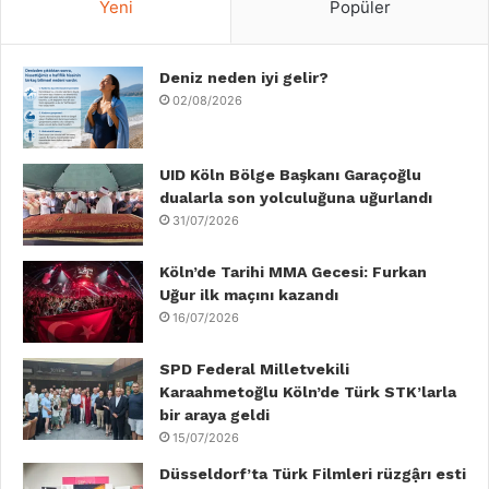
Yeni
Popüler
e
t
k
T
t
T
b
Deniz neden iyi gelir?
t
e
u
a
o
02/08/2026
o
e
d
b
g
k
o
r
I
e
r
UID Köln Bölge Başkanı Garaçoğlu
dualarla son yolculuğuna uğurlandı
k
n
a
31/07/2026
m
Köln’de Tarihi MMA Gecesi: Furkan
Uğur ilk maçını kazandı
16/07/2026
SPD Federal Milletvekili
Karaahmetoğlu Köln’de Türk STK’larla
bir araya geldi
15/07/2026
Düsseldorf’ta Türk Filmleri rüzgậrı esti