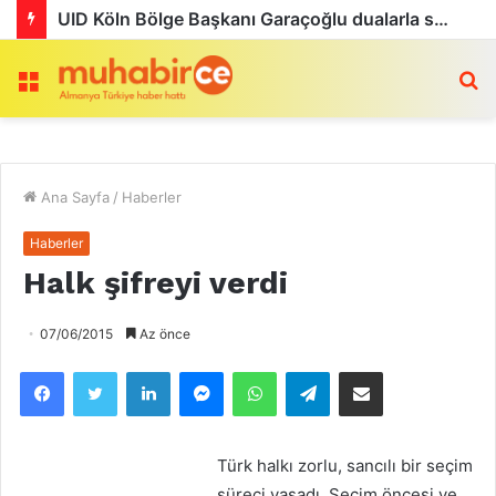
UID Köln Bölge Başkanı Garaçoğlu dualarla son yolculuğuna uğurlandı
Menü
a
Ana Sayfa
/
Haberler
Haberler
Halk şifreyi verdi
07/06/2015
Az önce
Facebook
Twitter
LinkedIn
Messenger
WhatsApp
Telegram
Email olarak paylaş
Türk halkı zorlu, sancılı bir seçim
süreci yaşadı. Seçim öncesi ve