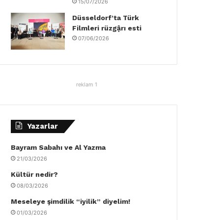
15/07/2026
Düsseldorf’ta Türk
Filmleri rüzgậrı esti
07/06/2026
reklam 1
Yazarlar
Bayram Sabahı ve Al Yazma
21/03/2026
Kültür nedir?
08/03/2026
Meseleye şimdilik “iyilik” diyelim!
01/03/2026