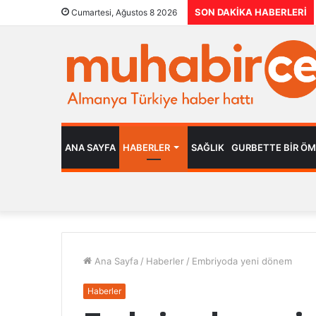
SON DAKIKA HABERLERI
Cumartesi, Ağustos 8 2026
ANA SAYFA
HABERLER
SAĞLIK
GURBETTE BIR Ö
Ana Sayfa
/
Haberler
/
Embriyoda yeni dönem
Haberler