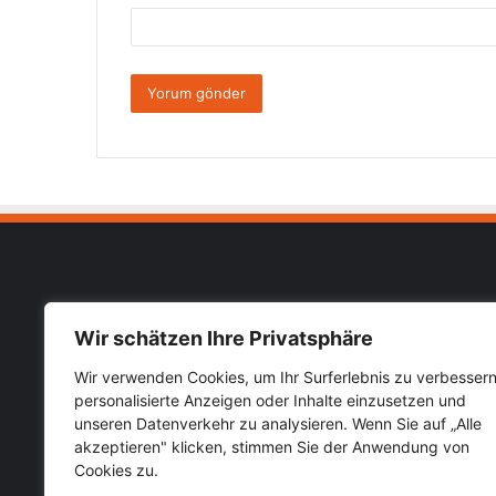
Muhab
Wir schätzen Ihre Privatsphäre
Impressu
Wir verwenden Cookies, um Ihr Surferlebnis zu verbessern
Almanya Türkiye güncel haberlerini
personalisierte Anzeigen oder Inhalte einzusetzen und
Datensch
öğrenebileceğiniz hızlı güvenilir haber
unseren Datenverkehr zu analysieren. Wenn Sie auf „Alle
sitesi Muhabirce.com
akzeptieren" klicken, stimmen Sie der Anwendung von
Cookies zu.
Kategoriler