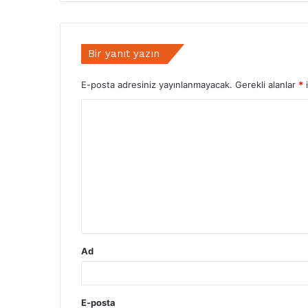
Bir yanıt yazın
E-posta adresiniz yayınlanmayacak.
Gerekli alanlar
*
i
Y
o
r
u
m
*
Ad
E-posta