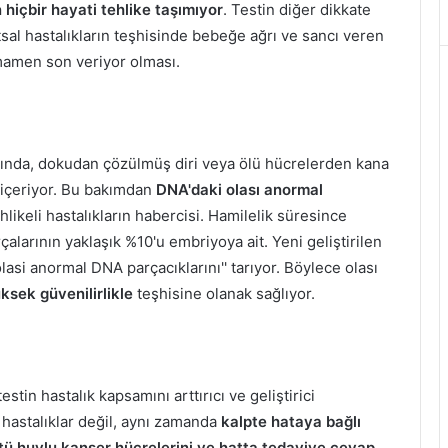
hiçbir hayati tehlike taşımıyor
. Testin diğer dikkate
ıtsal hastalıkların teşhisinde bebeğe ağrı ve sancı veren
mamen son veriyor olması.
ında, dokudan çözülmüş diri veya ölü hücrelerden kana
a içeriyor. Bu bakımdan
DNA'daki olası anormal
hlikeli hastalıkların habercisi. Hamilelik süresince
çalarının yaklaşık %10'u embriyoya ait. Yeni geliştirilen
olasi anormal DNA parçacıklarını'' tarıyor. Böylece olası
ksek güvenilirlikle
teşhisine olanak sağlıyor.
tin hastalık kapsamını arttırıcı ve geliştirici
 hastalıklar değil, aynı zamanda
kalpte hataya bağlı
ötü huylu kanser hücrelerini ve hatta tedaviye cevap