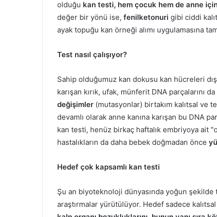
olduğu
kan testi, hem çocuk hem de anne için 
değer bir yönü ise,
fenilketonuri
gibi ciddi kal
ayak topuğu kan örneği alımı uygulamasına ta
Test nasıl çalışıyor?
Sahip olduğumuz kan dokusu kan hücreleri dış
karışan kırık, ufak, münferit DNA parçalarını d
değişimler
(mutasyonlar) birtakım kalıtsal ve te
devamlı olarak anne kanına karışan bu DNA
par
kan testi, henüz birkaç haftalık embriyoya ait "
hastalıkların da daha bebek doğmadan önce
yü
Hedef çok kapsamlı kan testi
Şu an biyoteknoloji dünyasında yoğun şekilde tes
araştırmalar yürütülüyor. Hedef sadece kalıtsal
kalp organı bozukluklarını, bunun yanı sıra k