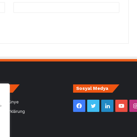
irce
Sosyal Medya
m- Künye
,
Facebook
Twitter
LinkedIn
YouT
utzerklärung