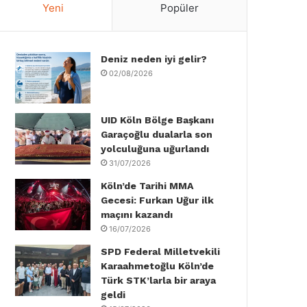
Yeni
Popüler
e
t
k
T
t
T
b
t
e
u
a
o
Deniz neden iyi gelir?
o
e
d
b
g
k
02/08/2026
o
r
I
e
r
k
n
a
UID Köln Bölge Başkanı
Garaçoğlu dualarla son
m
yolculuğuna uğurlandı
31/07/2026
Köln’de Tarihi MMA
Gecesi: Furkan Uğur ilk
maçını kazandı
16/07/2026
SPD Federal Milletvekili
Karaahmetoğlu Köln’de
Türk STK’larla bir araya
geldi