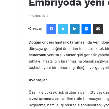
Embriyoda yeni
02/06/2013
Facebook
Twitter
LinkedIn
Messenger
Email olarak paylaş
Paylaş
Doğum öncesi hastalık taramasında yeni dö
dünyaya geleceğini önceden tespit artık tek bi
sendromu
yanı sıra,
kanser
gibi genetik yapıda
tehlikeli hastalığın taranmasına olanak sağlıy
teşhiste yeni bir döneme girildiğini vurguluyorl
Avantajlar
Özellikle yüksek risk grubuna dahil (35 yaş üze
sıvısı taraması
adı verilen rutin bir muayene 
uygulama, hamileliği hüsranla sonlandırabiliyo