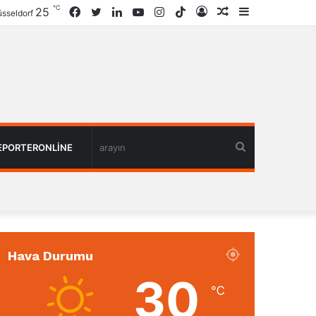
℃
25
Facebook
Twitter
LinkedIn
YouTube
Instagram
TikTok
Giriş
Rastgele
Kenar
sseldorf
Haber
Bölmesi
arayın
EPORTERONLINE
Hava Durumu
30
℃