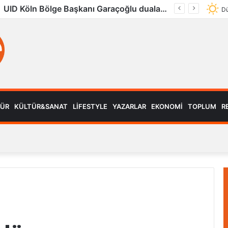
UID Köln Bölge Başkanı Garaçoğlu dualarla son yolculuğuna uğurlandı
Dü
MÜR
KÜLTÜR&SANAT
LIFESTYLE
YAZARLAR
EKONOMI
TOPLUM
R