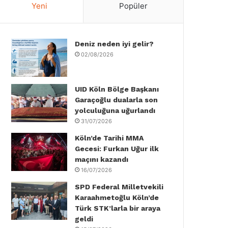
Yeni
Popüler
e
t
k
T
t
T
b
t
e
u
a
o
Deniz neden iyi gelir?
o
e
d
b
g
k
02/08/2026
o
r
I
e
r
k
n
a
UID Köln Bölge Başkanı
Garaçoğlu dualarla son
m
yolculuğuna uğurlandı
31/07/2026
Köln’de Tarihi MMA
Gecesi: Furkan Uğur ilk
maçını kazandı
16/07/2026
SPD Federal Milletvekili
Karaahmetoğlu Köln’de
Türk STK’larla bir araya
geldi