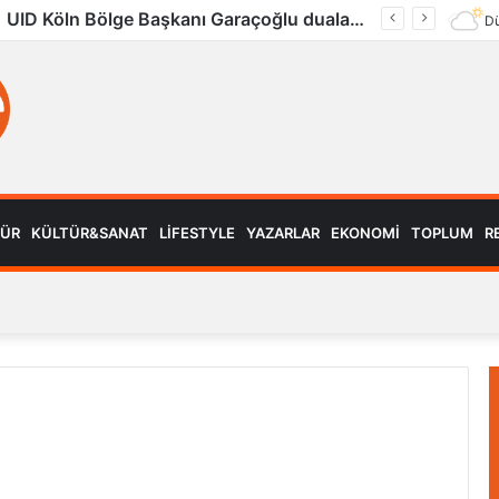
UID Köln Bölge Başkanı Garaçoğlu dualarla son yolculuğuna uğurlandı
Dü
MÜR
KÜLTÜR&SANAT
LIFESTYLE
YAZARLAR
EKONOMI
TOPLUM
R