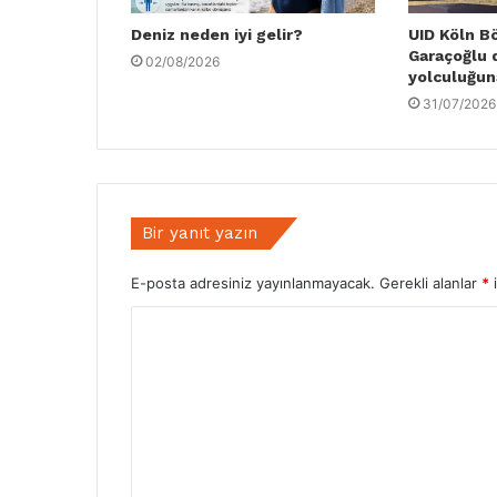
Deniz neden iyi gelir?
UID Köln B
Garaçoğlu 
02/08/2026
yolculuğun
31/07/2026
Bir yanıt yazın
E-posta adresiniz yayınlanmayacak.
Gerekli alanlar
*
i
Y
o
r
u
m
*