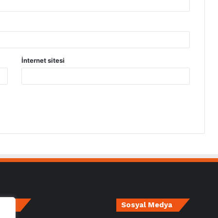
İnternet sitesi
irce
Sosyal Medya