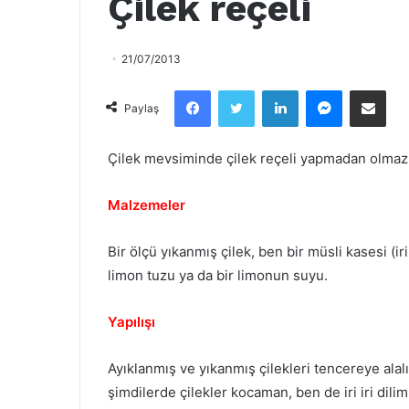
Çilek reçeli
21/07/2013
Facebook
Twitter
LinkedIn
Messenger
Email olarak paylaş
Paylaş
Çilek mevsiminde çilek reçeli yapmadan olmaz. T
Malzemeler
Bir ölçü yıkanmış çilek, ben bir müsli kasesi (iri
limon tuzu ya da bir limonun suyu.
Yapılışı
Ayıklanmış ve yıkanmış çilekleri tencereye al
şimdilerde çilekler kocaman, ben de iri iri dili