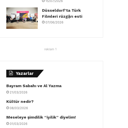
15/07/2026
Düsseldorf’ta Türk
Filmleri rüzgậrı esti
07/06/2026
reklam 1
Yazarlar
Bayram Sabahı ve Al Yazma
21/03/2026
Kültür nedir?
08/03/2026
Meseleye şimdilik “iyilik” diyelim!
01/03/2026