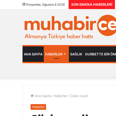
SON DAKIKA HABERLERI
Perşembe, Ağustos 6 2026
ANA SAYFA
HABERLER
SAĞLIK
GURBETTE BIR Ö
Ana Sayfa
/
Haberler
/
Çilek reçeli
Haberler