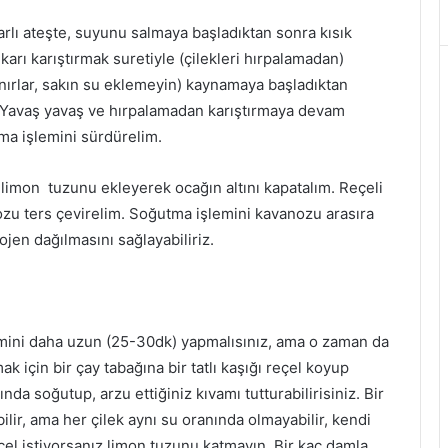
rlı ateşte, suyunu salmaya başladıktan sonra kısık
ukarı karıştırmak suretiyle (çilekleri hırpalamadan)
anırlar, sakın su eklemeyin) kaynamaya başladıktan
. Yavaş yavaş ve hırpalamadan karıştırmaya devam
ma işlemini sürdürelim.
 limon tuzunu ekleyerek ocağın altını kapatalım. Reçeli
zu ters çevirelim. Soğutma işlemini kavanozu arasıra
ojen dağılmasını sağlayabiliriz.
emini daha uzun (25-30dk) yapmalısınız, ama o zaman da
k için bir çay tabağına bir tatlı kaşığı reçel koyup
 soğutup, arzu ettiğiniz kıvamı tutturabilirisiniz. Bir
r, ama her çilek aynı su oranında olmayabilir, kendi
eçel istiyorsanız limon tuzunu katmayın. Bir kaç damla