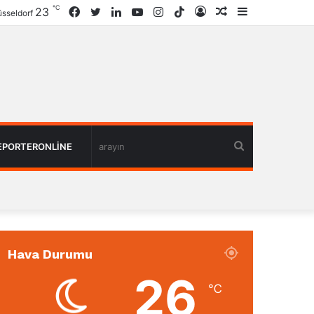
℃
23
Facebook
Twitter
LinkedIn
YouTube
Instagram
TikTok
Giriş
Rastgele
Kenar
sseldorf
Haber
Bölmesi
arayın
EPORTERONLINE
Hava Durumu
26
℃