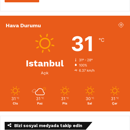
Hava Durumu
31
℃
Istanbul
31º - 28º
100%
6.37 km/h
Açık
31
31
31
30
31
℃
℃
℃
℃
℃
Cts
Paz
Pts
Sal
Çar
Bizi sosyal medyada takip edin