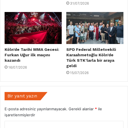
31/07/2026
Köln’de Tarihi MMA Gecesi:
SPD Federal Milletvekili
Furkan Uğur ilk maçını
Karaahmetoğlu Köln’de
kazandı
Türk STK’larla bir araya
geldi
16/07/2026
15/07/2026
Bir yanıt yazın
E-posta adresiniz yayınlanmayacak.
Gerekli alanlar
*
ile
işaretlenmişlerdir
Y