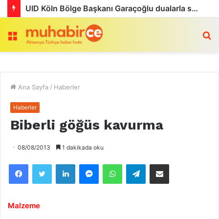
UID Köln Bölge Başkanı Garaçoğlu dualarla son yolculuğuna uğurlandı
Menü
a
Ana Sayfa
/
Haberler
Haberler
Biberli göğüs kavurma
08/08/2013
1 dakikada oku
Facebook
Twitter
LinkedIn
Messenger
WhatsApp
Telegram
Email olarak paylaş
Malzeme