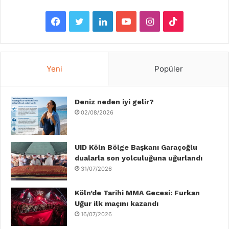
F
T
L
Y
I
T
a
w
i
o
n
i
c
i
n
u
s
k
Yeni
Popüler
e
t
k
T
t
T
b
Deniz neden iyi gelir?
t
e
u
a
o
02/08/2026
o
e
d
b
g
k
o
r
I
e
r
UID Köln Bölge Başkanı Garaçoğlu
dualarla son yolculuğuna uğurlandı
k
n
a
31/07/2026
m
Köln’de Tarihi MMA Gecesi: Furkan
Uğur ilk maçını kazandı
16/07/2026