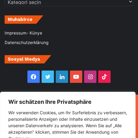
Kategoriler
Muhabirce
Impressum- Künye
Datenschutzerklärung
Sosyal Medya
Facebook
Twitter
LinkedIn
YouTube
Instagram
TikTok
Wir schätzen Ihre Privatsphäre
© Copyright 2026, All Rights Reserved Muhabirce
Wir verwenden Cookies, um Ihr Surferlebnis zu verbessern,
Ana Sayfa
Haberler
Ekonomi
Gurbette Bir Ömür
personalisierte Anzeigen oder Inhalte einzusetzen und
unseren Datenverkehr zu analysieren. Wenn Sie auf „Alle
Kültür&Sanat
Spor
Turizm
akzeptieren" klicken, stimmen Sie der Anwendung von