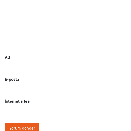
o
r
u
m
*
Ad
E-posta
İnternet sitesi