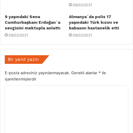
06/02/2021
9 yaşındaki Sena
Almanya`da polis 17
Cumhurbaşkanı Erdoğan`a
yaşındaki Türk kızını ve
sevgisini mektupla anlattı
babasını hastanelik etti
06/02/2021
06/02/2021
Bir yanıt yazın
E-posta adresiniz yayınlanmayacak.
Gerekli alanlar
*
ile
işaretlenmişlerdir
Y
o
r
u
m