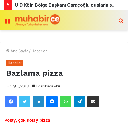
UID Köln Bölge Başkanı Garaçoğlu dualarla son yolculuğuna uğurlandı
Menü
a
Ana Sayfa
/
Haberler
Haberler
Bazlama pizza
17/05/2013
1 dakikada oku
Facebook
Twitter
LinkedIn
Messenger
WhatsApp
Telegram
Email olarak paylaş
Kolay, çok kolay pizza