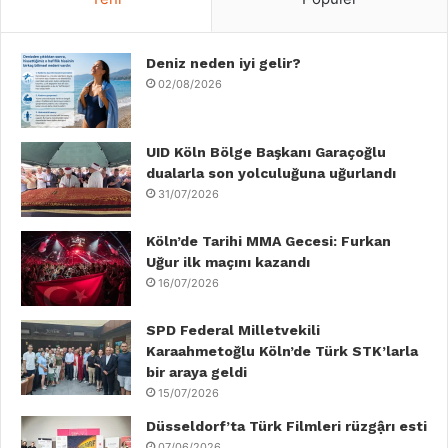
e
t
k
T
t
T
b
Deniz neden iyi gelir?
t
e
u
a
o
02/08/2026
o
e
d
b
g
k
o
r
I
e
r
UID Köln Bölge Başkanı Garaçoğlu
dualarla son yolculuğuna uğurlandı
k
n
a
31/07/2026
m
Köln’de Tarihi MMA Gecesi: Furkan
Uğur ilk maçını kazandı
16/07/2026
SPD Federal Milletvekili
Karaahmetoğlu Köln’de Türk STK’larla
bir araya geldi
15/07/2026
Düsseldorf’ta Türk Filmleri rüzgậrı esti
07/06/2026