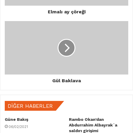
Elmalı ay çöreği
Gül Baklava
DIĞER HABERLER
Güne Bakış
Rambo Okan’dan
Abdurrahim Albayrak`a
06/02/2021
saldırı girişimi