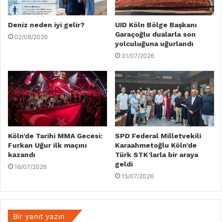
Deniz neden iyi gelir?
UID Köln Bölge Başkanı
Garaçoğlu dualarla son
02/08/2026
yolculuğuna uğurlandı
31/07/2026
Köln’de Tarihi MMA Gecesi:
SPD Federal Milletvekili
Furkan Uğur ilk maçını
Karaahmetoğlu Köln’de
kazandı
Türk STK’larla bir araya
geldi
16/07/2026
15/07/2026
Bir yanıt yazın