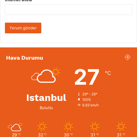
Hava Durumu
27
℃
Istanbul
29º - 26º
100%
6.83 km/h
Bulutlu
29
32
30
31
31
℃
℃
℃
℃
℃