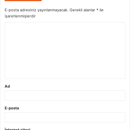
E-posta adresiniz yayınlanmayacak.
Gerekli alanlar
*
ile
işaretlenmişlerdir
Y
o
r
u
m
*
Ad
E-posta
İnternet sitesi