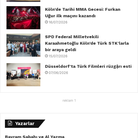
m
Köln’de Tarihi MMA Gecesi: Furkan
Uğur ilk maçını kazandı
16/07/2026
SPD Federal Milletvekili
Karaahmetoğlu Köln’de Türk STK’larla
bir araya geldi
15/07/2026
Düsseldorf’ta Türk Filmleri rüzgậrı esti
07/06/2026
reklam 1
Yazarlar
Bayram Sabahı ve Al Yazma