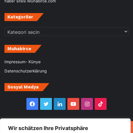
haber sitesi Muhabirce.com
Kategoriler
Kategoriler
Muhabirce
Impressum- Künye
Datenschutzerklärung
Sosyal Medya
Facebook
Twitter
LinkedIn
YouTube
Instagram
TikTok
Wir schätzen Ihre Privatsphäre
© Copyright 2026, All Rights Reserved Muhabirce