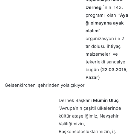
Derneği
`nin 143.
programı olan
“Aya
ğı olmayana ayak
olalım”
organizasyon ile 2
tır dolusu ihtiyaç
malzemeleri ve
tekerlekli sandalye
bugün
(22.03.2015,
Pazar)
Gelsenkirchen şehrinden yola çıkıyor.
Dernek Başkanı
Mümin Uluç
“Avrupa’nın çeşitli ülkelerinde
kültür ataşeliğimiz, Nevşehir
Valiliğimizin,
Başkonsolosluklarımızın, iş