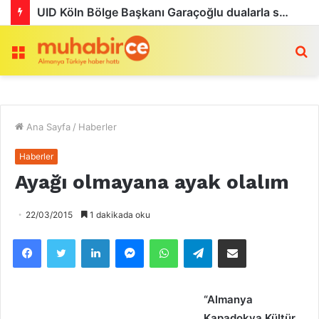
UID Köln Bölge Başkanı Garaçoğlu dualarla son yolculuğuna uğurlandı
Menü
a
Ana Sayfa
/
Haberler
Haberler
Ayağı olmayana ayak olalım
22/03/2015
1 dakikada oku
Facebook
Twitter
LinkedIn
Messenger
WhatsApp
Telegram
Email olarak paylaş
“Almanya
Kapadokya Kültür