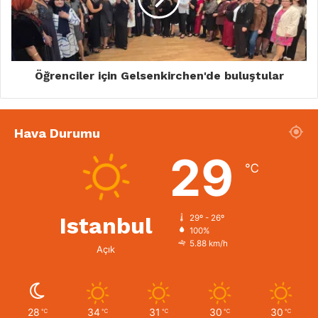
Öğrenciler için Gelsenkirchen'de buluştular
Hava Durumu
29
℃
Istanbul
29º - 26º
100%
5.88 km/h
Açık
28
34
31
30
30
℃
℃
℃
℃
℃