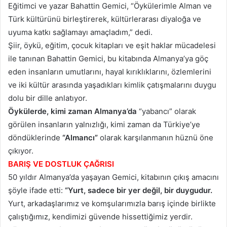
Eğitimci ve yazar Bahattin Gemici, “Öykülerimle Alman ve
Türk kültürünü birleştirerek, kültürlerarası diyaloğa ve
uyuma katkı sağlamayı amaçladım,” dedi.
Şiir, öykü, eğitim, çocuk kitapları ve eşit haklar mücadelesi
ile tanınan Bahattin Gemici, bu kitabında Almanya’ya göç
eden insanların umutlarını, hayal kırıklıklarını, özlemlerini
ve iki kültür arasında yaşadıkları kimlik çatışmalarını duygu
dolu bir dille anlatıyor.
Öykülerde, kimi zaman Almanya’da
“yabancı” olarak
görülen insanların yalnızlığı, kimi zaman da Türkiye’ye
döndüklerinde
“Almancı”
olarak karşılanmanın hüznü öne
çıkıyor.
BARIŞ VE DOSTLUK ÇAĞRISI
50 yıldır Almanya’da yaşayan Gemici, kitabının çıkış amacını
şöyle ifade etti:
“Yurt, sadece bir yer değil, bir duygudur.
Yurt, arkadaşlarımız ve komşularımızla barış içinde birlikte
çalıştığımız, kendimizi güvende hissettiğimiz yerdir.