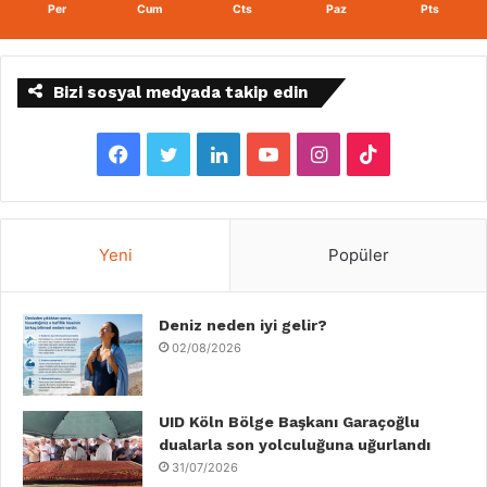
Per
Cum
Cts
Paz
Pts
Bizi sosyal medyada takip edin
F
T
L
Y
I
T
a
w
i
o
n
i
c
i
n
u
s
k
Yeni
Popüler
e
t
k
T
t
T
b
Deniz neden iyi gelir?
t
e
u
a
o
02/08/2026
o
e
d
b
g
k
o
r
I
e
r
UID Köln Bölge Başkanı Garaçoğlu
dualarla son yolculuğuna uğurlandı
k
n
a
31/07/2026