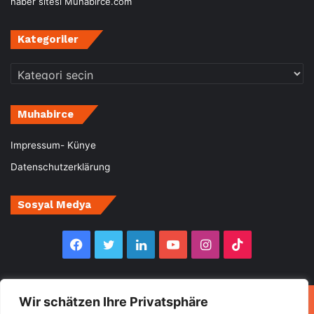
haber sitesi Muhabirce.com
Kategoriler
Kategoriler
Muhabirce
Impressum- Künye
Datenschutzerklärung
Sosyal Medya
Facebook
Twitter
LinkedIn
YouTube
Instagram
TikTok
Wir schätzen Ihre Privatsphäre
© Copyright 2026, All Rights Reserved Muhabirce