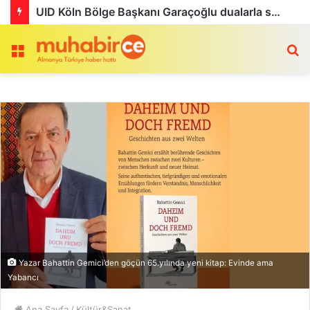
Menü
a
Yazar Bahattin Gemici’den göҫün 65.yılında yeni kitap: Evinde ama
Yabancı
Ana Sayfa
/
Kültür&Sanat