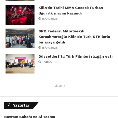
m
Köln’de Tarihi MMA Gecesi: Furkan
Uğur ilk maçını kazandı
16/07/2026
SPD Federal Milletvekili
Karaahmetoğlu Köln’de Türk STK’larla
bir araya geldi
15/07/2026
Düsseldorf’ta Türk Filmleri rüzgậrı esti
07/06/2026
reklam 1
Yazarlar
Bayram Sabahı ve Al Yazma