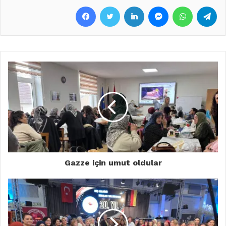
Facebook
Twitter
LinkedIn
Messenger
WhatsApp
Telegram
Gazze için umut oldular