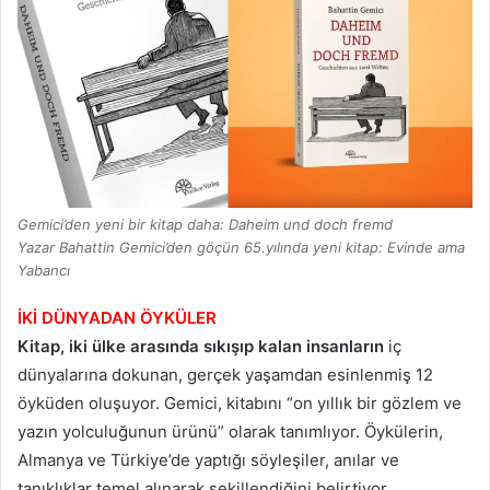
Gemici’den yeni bir kitap daha: Daheim und doch fremd
Yazar Bahattin Gemici’den göҫün 65.yılında yeni kitap: Evinde ama
Yabancı
İKİ DÜNYADAN ÖYKÜLER
Kitap, iki ülke arasında sıkışıp kalan insanların
iç
dünyalarına dokunan, gerçek yaşamdan esinlenmiş 12
öyküden oluşuyor. Gemici, kitabını “on yıllık bir gözlem ve
yazın yolculuğunun ürünü” olarak tanımlıyor. Öykülerin,
Almanya ve Türkiye’de yaptığı söyleşiler, anılar ve
tanıklıklar temel alınarak şekillendiğini belirtiyor.