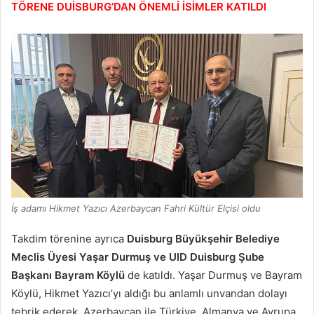
TÖRENE DUİSBURG’DAN ÖNEMLİ İSİMLER KATILDI
İş adamı Hikmet Yazıcı Azerbaycan Fahri Kültür Elçisi oldu
Takdim törenine ayrıca
Duisburg Büyükşehir Belediye
Meclis Üyesi Yaşar Durmuş ve UID Duisburg Şube
Başkanı Bayram Köylü
de katıldı. Yaşar Durmuş ve Bayram
Köylü, Hikmet Yazıcı’yı aldığı bu anlamlı unvandan dolayı
tebrik ederek, Azerbaycan ile Türkiye, Almanya ve Avrupa