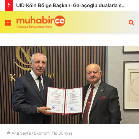
UID Köln Bölge Başkanı Garaçoğlu dualarla son yolculuğuna uğurlandı
Menü
a
Ana Sayfa
/
Ekonomi
/
İş Dünyası