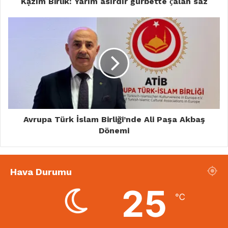
Kậzım Birlik: Yarım asırdır gurbette ҫalan saz
Avrupa Türk İslam Birliği’nde Ali Paşa Akbaş
Dönemi
Hava Durumu
25
℃