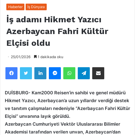
Haberler
İş Dünyası
İş adamı Hikmet Yazıcı
Azerbaycan Fahri Kültür
Elçisi oldu
25/01/2026
1 dakikada oku
Facebook
Twitter
LinkedIn
Messenger
WhatsApp
Telegram
Email olarak paylaş
DUİSBURG- Kam2000 Reisen’in sahibi ve genel müdürü
Hikmet Yazıcı, Azerbaycan’a uzun yıllardır verdiği destek
ve tanıtım çalışmaları nedeniyle “Azerbaycan Fahri Kültür
Elçisi” unvanına layık görüldü.
Azerbaycan Cumhuriyeti Vektör Uluslararası Bilimler
Akademisi tarafından verilen unvan, Azerbaycan’dan