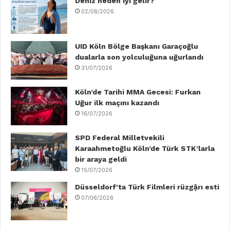
b
Deniz neden iyi gelir?
t
e
u
a
o
02/08/2026
o
e
d
b
g
k
o
r
I
e
r
UID Köln Bölge Başkanı Garaçoğlu
dualarla son yolculuğuna uğurlandı
k
n
a
31/07/2026
m
Köln’de Tarihi MMA Gecesi: Furkan
Uğur ilk maçını kazandı
16/07/2026
SPD Federal Milletvekili
Karaahmetoğlu Köln’de Türk STK’larla
bir araya geldi
15/07/2026
Düsseldorf’ta Türk Filmleri rüzgậrı esti
07/06/2026