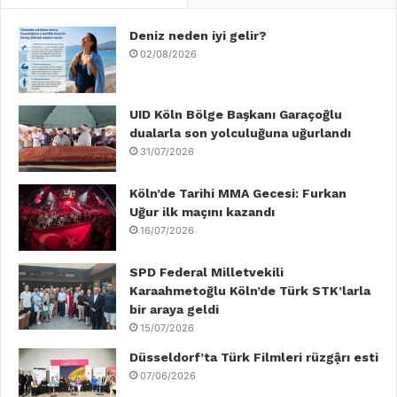
e
t
k
T
t
T
b
Deniz neden iyi gelir?
t
e
u
a
o
02/08/2026
o
e
d
b
g
k
o
r
I
e
r
UID Köln Bölge Başkanı Garaçoğlu
dualarla son yolculuğuna uğurlandı
k
n
a
31/07/2026
m
Köln’de Tarihi MMA Gecesi: Furkan
Uğur ilk maçını kazandı
16/07/2026
SPD Federal Milletvekili
Karaahmetoğlu Köln’de Türk STK’larla
bir araya geldi
15/07/2026
Düsseldorf’ta Türk Filmleri rüzgậrı esti
07/06/2026