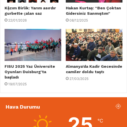
Kậzım Birlik: Yarım asırdır
Hakan Kurtaṣ: “Ben Çoktan
gurbette ҫalan saz
Gidersiniz Sanmıştım”
22/01/2026
08/12/2025
FISU 2025 Yaz Üniversite
Almanya’da Kadir Gecesinde
Oyunları Duisburg’ta
camiler doldu taştı
başladı
27/03/2025
19/07/2025
Hava Durumu
25
℃