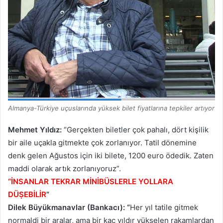
Almanya-Türkiye uҫuslarında yüksek bilet fiyatlarına tepkiler artıyor
Mehmet Yıldız:
“Gerçekten biletler çok pahalı, dört kişilik
bir aile uçakla gitmekte çok zorlanıyor. Tatil dönemine
denk gelen Ağustos için iki bilete, 1200 euro ödedik. Zaten
maddi olarak artık zorlanıyoruz”.
“İNSANLAR TEKRAR MİNİBÜSLERLE YOLLARA
DÜṢEBİLİR
”
Dilek Büyükmanavlar (Bankacı): “
Her yıl tatile gitmek
normaldi bir aralar, ama bir kaç yıldır yükselen rakamlardan