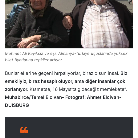
Mehmet Ali Kayıksız ve eşi: Almanya-Türkiye uҫuslarında yüksek
bilet fiyatlarına tepkiler artıyor
Bunlar ellerine geçeni hırpalıyorlar, biraz olsun insaf.
Biz
emekliyiz, biraz hesaplı oluyor, ama diğer insanlar çok
zorlanıyor.
Kısmetse, 16 Mayıs’ta gideceğiz memlekete”.
Muhabirce/Temel Elcivan- Fotoğraf: Ahmet Elcivan-
DUISBURG