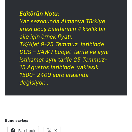
Editörün Notu:
Yaz sezonunda Almanya Türkiye
arası ucuṣ biletlerinin 4 kiṣilik bir
aile iҫin örnek fiyatı:
TK/Ajet 9-25 Temmuz tarihinde
DUS – SAW / Ecojet tarife ve ayni
istikamet aynı tarife 25 Temmuz-
15 Agustos tarihinde yaklaṣık
1500- 2400 euro arasında
değisiyor…
Bunu paylaş:
Facebook
X