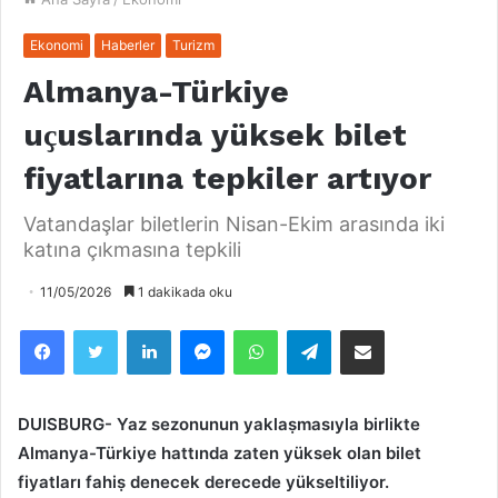
Ekonomi
Haberler
Turizm
Almanya-Türkiye
uҫuslarında yüksek bilet
fiyatlarına tepkiler artıyor
Vatandaşlar biletlerin Nisan-Ekim arasında iki
katına çıkmasına tepkili
11/05/2026
1 dakikada oku
Facebook
Twitter
LinkedIn
Messenger
WhatsApp
Telegram
Email olarak paylaş
DUISBURG- Yaz sezonunun yaklaṣmasıyla birlikte
Almanya-Türkiye hattında zaten yüksek olan bilet
fiyatları fahiṣ denecek derecede yükseltiliyor.