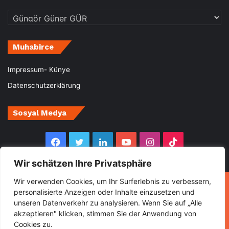
Kategoriler
Muhabirce
Impressum- Künye
Datenschutzerklärung
Sosyal Medya
Facebook
Twitter
LinkedIn
YouTube
Instagram
TikTok
Wir schätzen Ihre Privatsphäre
Wir verwenden Cookies, um Ihr Surferlebnis zu verbessern,
© Copyright 2026, All Rights Reserved Muhabirce
personalisierte Anzeigen oder Inhalte einzusetzen und
unseren Datenverkehr zu analysieren. Wenn Sie auf „Alle
Ana Sayfa
Haberler
Ekonomi
Gurbette Bir Ömür
akzeptieren" klicken, stimmen Sie der Anwendung von
Kültür&Sanat
Spor
Turizm
Cookies zu.