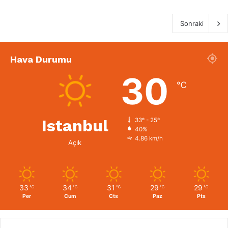
Sonraki
Hava Durumu
30
℃
Istanbul
33º - 25º
40%
4.86 km/h
Açık
33
34
31
29
29
℃
℃
℃
℃
℃
Per
Cum
Cts
Paz
Pts