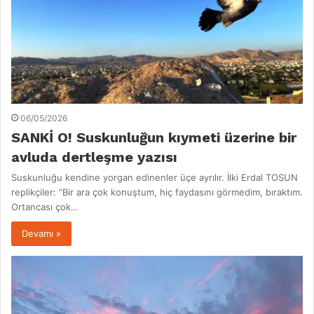
06/05/2026
SANKİ O! Suskunluğun kıymeti üzerine bir
avluda dertleşme yazısı
Suskunluğu kendine yorgan edinenler üçe ayrılır. İlki Erdal TOSUN
replikçiler: “Bir ara çok konuştum, hiç faydasını görmedim, bıraktım.
Ortancası çok…
Devamı »