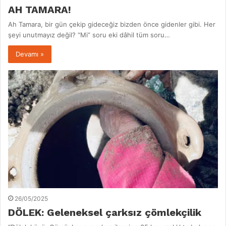
AH TAMARA!
Ah Tamara, bir gün çekip gideceğiz bizden önce gidenler gibi. Her
şeyi unutmayız değil? “Mi” soru eki dâhil tüm soru…
Devamı »
26/05/2025
DÖLEK: Geleneksel çarksız çömlekçilik