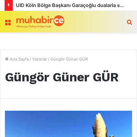
Köln’de Tarihi MMA Gecesi: Furkan Uğur ilk maçını kazandı
Menü
a
Ana Sayfa
/
Yazarlar
/
Güngör Güner GÜR
Güngör Güner GÜR