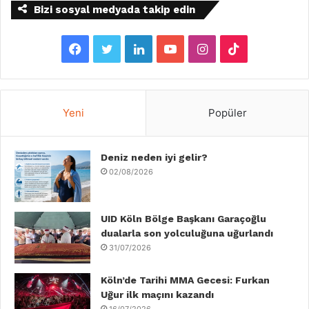
Bizi sosyal medyada takip edin
F
T
L
Y
I
T
a
w
i
o
n
i
c
i
n
u
s
k
Yeni
Popüler
e
t
k
T
t
T
b
Deniz neden iyi gelir?
t
e
u
a
o
02/08/2026
o
e
d
b
g
k
o
r
I
e
r
UID Köln Bölge Başkanı Garaçoğlu
dualarla son yolculuğuna uğurlandı
k
n
a
31/07/2026
m
Köln’de Tarihi MMA Gecesi: Furkan
Uğur ilk maçını kazandı