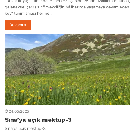
“Dölek köyü; Gümüşhane merkez ilçesine 35 km uzaklıkta bulunan,
geleneksel çarksız çömlekçiliğin hâlihazırda yaşamaya devam eden
köy” tanımlaması her ne…
Devamı »
24/05/2025
Sina’ya açık mektup-3
Sina’ya açık mektup-3